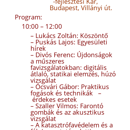
-fejlesztési Kar,
Budapest, Villányi út.
Program:
10:00 – 12:00
– Lukács Zoltán: Köszöntő
– Puskás Lajos: Egyesületi
hírek
– Divós Ferenc: Újdonságok
a műszeres
favizsgálatokban: digitális
átlaló, statikai elemzés, húzó
vizsgálat
– Ócsvári Gábor: Praktikus
fogások és technikák –
érdekes esetek
– Szaller Vilmos: Farontó
gombák és az akusztikus
vizsgálat
– A katasztrófavédelem és a