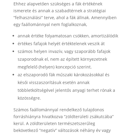
Ehhez alapvetően szükséges a fák értékének
ismerete és annak a szabadtérnek a stratégiai
“felhasználási” terve, ahol a fák állnak. Amennyiben
egy faállománnyal nem foglalkoznak,
annak értéke folyamatosan csökken, amortizálódik
értékes fafajok helyét értéktelenek veszik át
számos helyen invazív, vagy szaporább fafajok
szaporodnak el, nem az épített környezetnek
megfelelő (helyen) koncepció szerint.
az elszaporodó fák műszaki károkozásokkal és
késői visszaszorításuk esetén annak
többletköltségével jelentős anyagi terhet rónak a
közösségre.
Számos faállománnyal rendelkező tulajdonos
forráshiányra hivatkozva “zöldterületi zsákutcába”
kerül. A zöldterületen természetszerűleg
bekövetkező “negatív” változások néhány év vagy