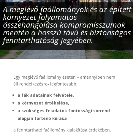
A meglévő faállományok és az épített
környezet folyamatos
összehangolása kompromisszumok
mentén a hosszú távú és biztonságos
fenntarthatóság jegyében.
Egy meglévő faállomány esetén – amennyiben nem
áll rendelkezésre- legfontosabb:
a fák adatainak felvétele,
a környezet értékelése,
a szükséges feladatok fontossági sorrend
alapján történő kiírása
a fenntartható faállomány kialakítása érdekében.