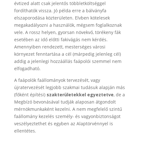
évtized alatt csak jelentős többletköltséggel
fordíthatók vissza. Jó példa erre a bálványfa
elszaporodása közterületen. Elvben kötelesek
megakadályozni a használók, mégsem foglalkoznak
vele. A rossz helyen, gyorsan növekvő, törékeny fák
esetében az idő előtti fakivágás nem kérdés.
Amennyiben rendezett, mesterséges városi
környezet fenntartása a cél (márpedig jelenleg cél)
addig a jelenlegi hozzáállás faápolói szemmel nem
elfogadható.
A faápolók faállományok tervezését, vagy
újratervezését legjobb szakmai tudásuk alapján más
(főként építési)
szakterületekkel egyeztetve
, de a
Megbízó bevonásával tudják alaposan átgondolt
mérnökmunkaként kezelni. A nem megfelelő szintű
faállomány kezelés személy- és vagyonbiztonságot
veszélyeztethet és egyben az Alaptörvénnyel is
ellentétes.