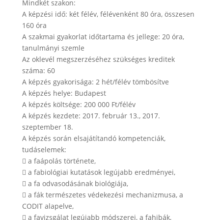
Mindkét szakon:
A képzési idő: két félév, félévenként 80 óra, összesen
160 óra
A szakmai gyakorlat időtartama és jellege: 20 óra,
tanulmányi szemle
Az oklevél megszerzéséhez szükséges kreditek
száma: 60
A képzés gyakorisága: 2 hét/félév tömbösítve
A képzés helye: Budapest
A képzés költsége: 200 000 Ft/félév
A képzés kezdete: 2017. február 13., 2017.
szeptember 18.
A képzés során elsajátítandó kompetenciák,
tudáselemek:
 a faápolás története,
 a fabiológiai kutatások legújabb eredményei,
 a fa odvasodásának biológiája,
 a fák természetes védekezési mechanizmusa, a
CODIT alapelve,
 a favizsgálat legújabb módszerei, a fahibák,