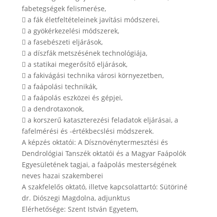
fabetegségek felismerése,
 a fák életfeltételeinek javítási módszerei,
 a gyökérkezelési módszerek,
 a fasebészeti eljárások,
 a díszfák metszésének technológiája,
 a statikai megerősítő eljárások,
 a fakivágási technika városi környezetben,
 a faápolási technikák,
 a faápolás eszközei és gépjei,
 a dendrotaxonok,
 a korszerű kataszterezési feladatok eljárásai, a
fafelmérési és -értékbecslési módszerek.
A képzés oktatói: A Dísznövénytermesztési és
Dendrológiai Tanszék oktatói és a Magyar Faápolók
Egyesületének tagjai, a faápolás mesterségének
neves hazai szakemberei
A szakfelelős oktató, illetve kapcsolattartó: Sütöriné
dr. Diószegi Magdolna, adjunktus
Elérhetősége: Szent István Egyetem,