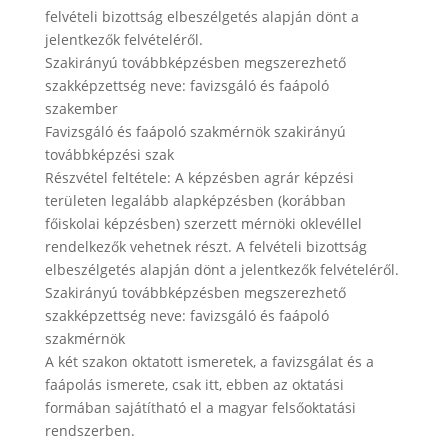
felvételi bizottság elbeszélgetés alapján dönt a
jelentkezők felvételéről.
Szakirányú továbbképzésben megszerezhető
szakképzettség neve: favizsgáló és faápoló
szakember
Favizsgáló és faápoló szakmérnök szakirányú
továbbképzési szak
Részvétel feltétele: A képzésben agrár képzési
területen legalább alapképzésben (korábban
főiskolai képzésben) szerzett mérnöki oklevéllel
rendelkezők vehetnek részt. A felvételi bizottság
elbeszélgetés alapján dönt a jelentkezők felvételéről.
Szakirányú továbbképzésben megszerezhető
szakképzettség neve: favizsgáló és faápoló
szakmérnök
A két szakon oktatott ismeretek, a favizsgálat és a
faápolás ismerete, csak itt, ebben az oktatási
formában sajátítható el a magyar felsőoktatási
rendszerben.