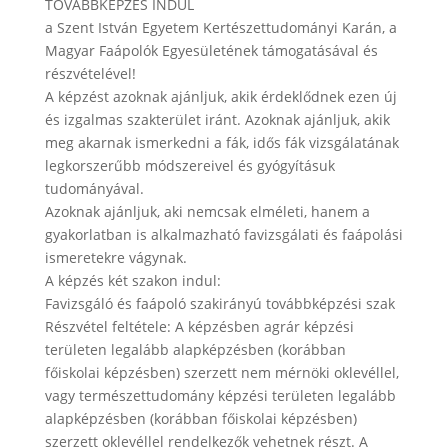
TOVÁBBKÉPZÉS INDUL
a Szent István Egyetem Kertészettudományi Karán, a
Magyar Faápolók Egyesületének támogatásával és
részvételével!
A képzést azoknak ajánljuk, akik érdeklődnek ezen új
és izgalmas szakterület iránt. Azoknak ajánljuk, akik
meg akarnak ismerkedni a fák, idős fák vizsgálatának
legkorszerűbb módszereivel és gyógyításuk
tudományával.
Azoknak ajánljuk, aki nemcsak elméleti, hanem a
gyakorlatban is alkalmazható favizsgálati és faápolási
ismeretekre vágynak.
A képzés két szakon indul:
Favizsgáló és faápoló szakirányú továbbképzési szak
Részvétel feltétele: A képzésben agrár képzési
területen legalább alapképzésben (korábban
főiskolai képzésben) szerzett nem mérnöki oklevéllel,
vagy természettudomány képzési területen legalább
alapképzésben (korábban főiskolai képzésben)
szerzett oklevéllel rendelkezők vehetnek részt. A