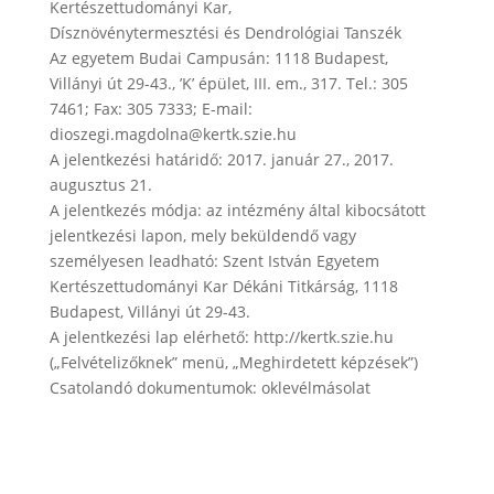
Kertészettudományi Kar,
Dísznövénytermesztési és Dendrológiai Tanszék
Az egyetem Budai Campusán: 1118 Budapest,
Villányi út 29-43., ’K’ épület, III. em., 317. Tel.: 305
7461; Fax: 305 7333; E-mail:
dioszegi.magdolna@kertk.szie.hu
A jelentkezési határidő: 2017. január 27., 2017.
augusztus 21.
A jelentkezés módja: az intézmény által kibocsátott
jelentkezési lapon, mely beküldendő vagy
személyesen leadható: Szent István Egyetem
Kertészettudományi Kar Dékáni Titkárság, 1118
Budapest, Villányi út 29-43.
A jelentkezési lap elérhető: http://kertk.szie.hu
(„Felvételizőknek” menü, „Meghirdetett képzések”)
Csatolandó dokumentumok: oklevélmásolat