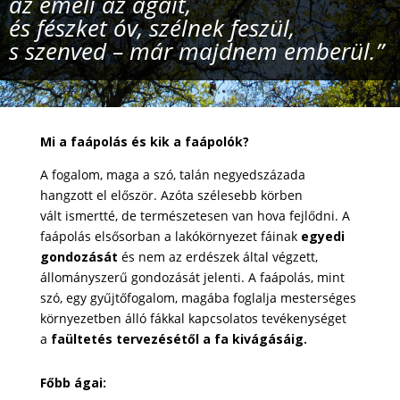
az emeli az ágait,
és fészket óv, szélnek feszül,
s szenved – már majdnem emberül.”
Mi a faápolás és kik a faápolók?
A fogalom, maga a szó, talán negyedszázada
hangzott el először. Azóta szélesebb körben
vált ismertté, de természetesen van hova fejlődni. A
faápolás elsősorban a lakókörnyezet fáinak
egyedi
gondozását
és nem az erdészek által végzett,
állományszerű gondozását jelenti. A faápolás, mint
szó, egy gyűjtőfogalom, magába foglalja mesterséges
környezetben álló fákkal kapcsolatos tevékenységet
a
faültetés tervezésétől a fa kivágásáig.
Főbb ágai: