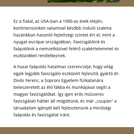
Ez a fiatal, az USA-ban a 1900-as évek elején,
kontinensünkön valamivel később induló szakma
hazánkban hasonló fejlettségi szintet ért el, mint a
nyugat-európai országokban. Favizsgálóink és
faápolóink a nemzetközivel felérő szakértelemmel és
eszközökkel rendelkeznek.
A hazai faápolás hatalmas szerencséje, hogy világ
egyik legjobb favizsgáló eszközeit fejlesztő, gyártó dr.
Divós Ferenc, a Soproni Egyetem fizikatanára
beleszeretett az élő fákba és munkájával segíti a
magyar favizsgálókat. Így igen erős műszeres
favizsgálati háttér áll mögöttünk, és már „csupán” a
társadalom igényét kell fejlesztenünk a minőségi
faápolás és favizsgálat iránt.