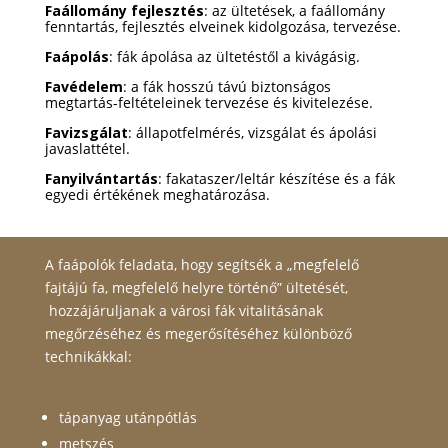
Faállomány fejlesztés
: az ültetések, a faállomány
fenntartás, fejlesztés elveinek kidolgozása, tervezése.
Faápolás
: fák ápolása az ültetéstől a kivágásig.
Favédelem
: a fák hosszú távú biztonságos
megtartás-feltételeinek tervezése és kivitelezése.
Favizsgálat
: állapotfelmérés, vizsgálat és ápolási
javaslattétel.
Fanyilvántartás
: fakataszer/leltár készítése és a fák
egyedi értékének meghatározása.
A faápolók feladata, hogy segítsék a „megfelelő
fajtájú fa, megfelelő helyre történő” ültetését,
hozzájáruljanak a városi fák vitalitásának
megőrzéséhez és megerősítéséhez különböző
technikákkal:
tápanyag utánpótlás
metszés