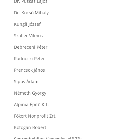
Dr. Puskás Lajos
Dr. Kocsó Mihály
Kungli József
Szaller Vilmos
Debreceni Péter
Radnóczi Péter
Prencsok János
Sipos Ádám
Németh György
Alpinia Építő Kft.
Főkert Nonprofit Zrt.
Kotogán Róbert
Sopronholding Vagyonkezelő ZRt.