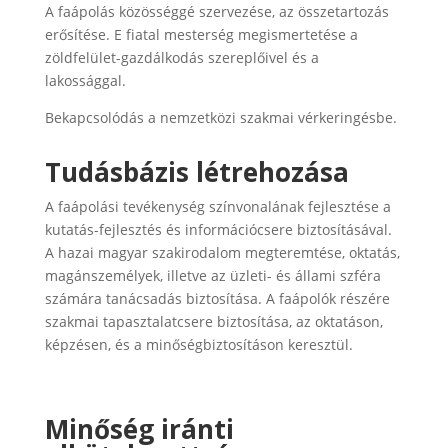
A faápolás közösséggé szervezése, az összetartozás
erősítése. E fiatal mesterség megismertetése a
zöldfelület-gazdálkodás szereplőivel és a
lakossággal.
Bekapcsolódás a nemzetközi szakmai vérkeringésbe.
Tudásbázis létrehozása
A faápolási tevékenység színvonalának fejlesztése a
kutatás-fejlesztés és információcsere biztosításával.
A hazai magyar szakirodalom megteremtése, oktatás,
magánszemélyek, illetve az üzleti- és állami szféra
számára tanácsadás biztosítása.
A faápolók részére
szakmai tapasztalatcsere biztosítása, az oktatáson,
képzésen, és a minőségbiztosításon keresztül.
Minőség iránti