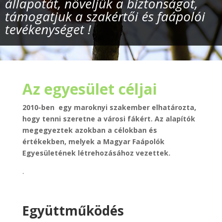
állapotát, növeljük a biztonságot,
támogatjuk a szakértői és faápolói
tevékenységet !
Az egyesület céljai
2010-ben egy maroknyi szakember elhatározta,
hogy tenni szeretne a városi fákért.
Az alapítók
megegyeztek azokban a célokban és
értékekben, melyek a Magyar Faápolók
Egyesületének létrehozásához vezettek.
.
Együttműködés