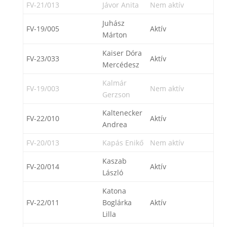
FV-21/013
Jávor Anita
Nem aktív
Juhász
FV-19/005
Aktív
Márton
Kaiser Dóra
FV-23/033
Aktív
Mercédesz
Kalmár
FV-19/003
Nem aktív
Gerzson
Kaltenecker
FV-22/010
Aktív
Andrea
FV-20/013
Kapás Enikő
Nem aktív
Kaszab
FV-20/014
Aktív
László
Katona
FV-22/011
Boglárka
Aktív
Lilla