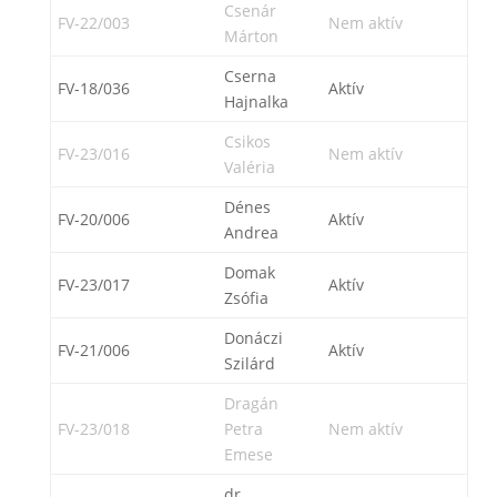
Csenár
FV-22/003
Nem aktív
Márton
Cserna
FV-18/036
Aktív
Hajnalka
Csikos
FV-23/016
Nem aktív
Valéria
Dénes
FV-20/006
Aktív
Andrea
Domak
FV-23/017
Aktív
Zsófia
Donáczi
FV-21/006
Aktív
Szilárd
Dragán
FV-23/018
Petra
Nem aktív
Emese
dr.