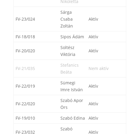
Nikoletta
Sárga
FV-23/024
Csaba
Aktív
Zoltán
FV-18/018
Sipos Ádám
Aktív
Soltész
FV-20/020
Aktív
Viktória
Stefanics
FV-21/035
Nem aktív
Beáta
Sümegi
FV-22/019
Aktív
Imre István
Szabó Apor
FV-22/020
Aktív
Örs
FV-19/010
Szabó Edina
Aktív
Szabó
FV-23/032
Aktív