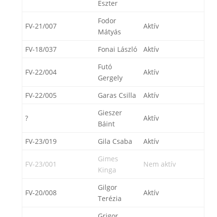
Eszter
Fodor
FV-21/007
Aktív
Mátyás
FV-18/037
Fonai László
Aktív
Futó
FV-22/004
Aktív
Gergely
FV-22/005
Garas Csilla
Aktív
Gieszer
?
Aktív
Báint
FV-23/019
Gila Csaba
Aktív
Gimes
FV-23/001
Nem aktív
Kinga
Gilgor
FV-20/008
Aktív
Terézia
Grigor