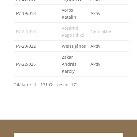
Vörös
FV-19/013
Aktív
Katalin
Vozárné
FV-22/018
Nem aktív
Ragó Ildikó
FV-20/022
Weisz János
Aktív
Zakar
FV-22/025
András
Aktív
Károly
Találatok: 1 - 171 Összesen: 171