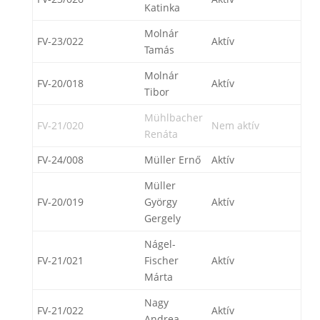
Katinka
Molnár
FV-23/022
Aktív
Tamás
Molnár
FV-20/018
Aktív
Tibor
Mühlbacher
FV-21/020
Nem aktív
Renáta
FV-24/008
Müller Ernő
Aktív
Müller
FV-20/019
György
Aktív
Gergely
Nágel-
FV-21/021
Fischer
Aktív
Márta
Nagy
FV-21/022
Aktív
Andrea