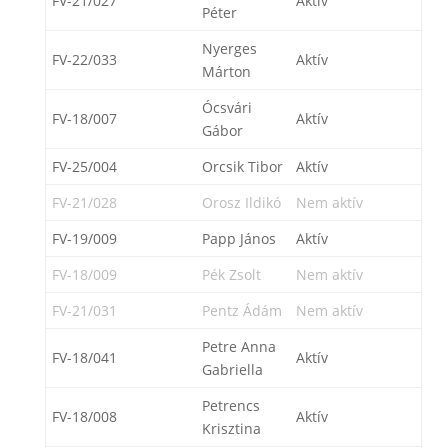
FV-21/027
Aktív
Péter
Nyerges
FV-22/033
Aktív
Márton
Ócsvári
FV-18/007
Aktív
Gábor
FV-25/004
Orcsik Tibor
Aktív
FV-21/028
Orosz Ildikó
Nem aktív
FV-19/009
Papp János
Aktív
FV-18/009
Pék Zsolt
Nem aktív
FV-21/031
Pentz Ádám
Nem aktív
Petre Anna
FV-18/041
Aktív
Gabriella
Petrencs
FV-18/008
Aktív
Krisztina