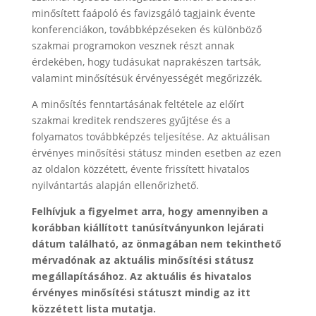
minősített faápoló és favizsgáló tagjaink évente
konferenciákon, továbbképzéseken és különböző
szakmai programokon vesznek részt annak
érdekében, hogy tudásukat naprakészen tartsák,
valamint minősítésük érvényességét megőrizzék.
A minősítés fenntartásának feltétele az előírt
szakmai kreditek rendszeres gyűjtése és a
folyamatos továbbképzés teljesítése. Az aktuálisan
érvényes minősítési státusz minden esetben az ezen
az oldalon közzétett, évente frissített hivatalos
nyilvántartás alapján ellenőrizhető.
Felhívjuk a figyelmet arra, hogy amennyiben a
korábban kiállított tanúsítványunkon lejárati
dátum található, az önmagában nem tekinthető
mérvadónak az aktuális minősítési státusz
megállapításához. Az aktuális és hivatalos
érvényes minősítési státuszt mindig az itt
közzétett lista mutatja.