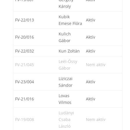
Károly
Kubik
FV-22/013
Aktív
Emese Flóra
Kulich
FV-20/016
Aktív
Gábor
FV-22/032
Kun Zoltán
Aktív
Leél-Őssy
FV-21/045
Nem aktív
Gábor
Liziczai
FV-23/004
Aktív
Sándor
Lovas
FV-21/016
Aktív
Vilmos
Ludányi
FV-19/008
Csaba
Nem aktív
László