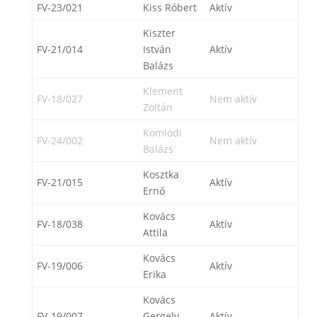
FV-23/021
Kiss Róbert
Aktív
Kiszter
FV-21/014
István
Aktív
Balázs
Klement
FV-18/027
Nem aktív
Zoltán
Komlódi
FV-24/002
Nem aktív
Balázs
Kosztka
FV-21/015
Aktív
Ernő
Kovács
FV-18/038
Aktív
Attila
Kovács
FV-19/006
Aktív
Erika
Kovács
FV-19/007
Gergely
Aktív