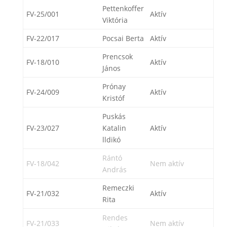
Pettenkoffer
FV-25/001
Aktív
Viktória
FV-22/017
Pocsai Berta
Aktív
Prencsok
FV-18/010
Aktív
János
Prónay
FV-24/009
Aktív
Kristóf
Puskás
FV-23/027
Katalin
Aktív
lldikó
Rántó
FV-18/042
Nem aktív
András
Remeczki
FV-21/032
Aktív
Rita
Rendes
FV-21/033
Nem aktív