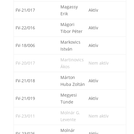
Magassy
FV-21/017
Aktív
Erik
Mágori
FV-22/016
Aktív
Tibor Péter
Markovics
FV-18/006
Aktív
István
Martinovics
FV-20/017
Nem aktív
Ákos
Márton
FV-21/018
Aktív
Huba Zoltán
Megyesi
FV-21/019
Aktív
Tünde
Molnár G.
FV-23/011
Nem aktív
Levente
Molnár
FV-23/026
Aktív