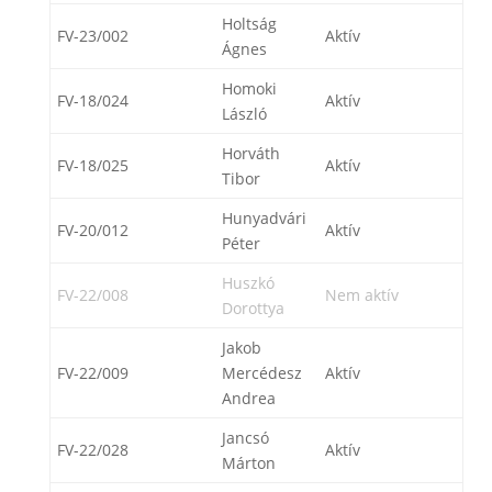
Holtság
FV-23/002
Aktív
Ágnes
Homoki
FV-18/024
Aktív
László
Horváth
FV-18/025
Aktív
Tibor
Hunyadvári
FV-20/012
Aktív
Péter
Huszkó
FV-22/008
Nem aktív
Dorottya
Jakob
FV-22/009
Mercédesz
Aktív
Andrea
Jancsó
FV-22/028
Aktív
Márton