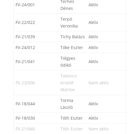
Terhes
FV-24/001
Aktív
Dénes
Terpó
FV-22/022
Aktív
Veronika
FV-21/039
Tichy Balázs
Aktív
FV-24/012
Tőke Eszter
Aktív
Tölgyes
FV-21/041
Aktív
Ildikó
Tolonics
FV-23/006
Kristóf
Nem aktív
Márton
Torma
FV-18/044
Aktív
László
FV-18/030
Tóth Eszter
Aktív
FV-21/040
Tóth Eszter
Nem aktív