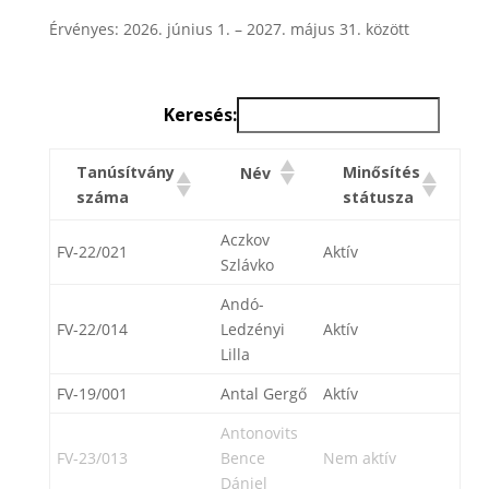
Érvényes: 2026. június 1. – 2027. május 31. között
Keresés:
Tanúsítvány
Minősítés
Név
száma
státusza
Aczkov
FV-22/021
Aktív
Szlávko
Andó-
FV-22/014
Ledzényi
Aktív
Lilla
FV-19/001
Antal Gergő
Aktív
Antonovits
FV-23/013
Bence
Nem aktív
Dániel