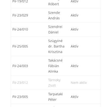
FV-19/012
Aktív
Róbert
Szende
FV-23/029
Aktív
András
Szendrei
FV-24/010
Aktív
Dániel
Szügyiné
FV-25/005
dr. Bartha
Aktív
Krisztina
Takácsné
FV-24/003
Fábián
Aktív
Alinka
Tárnoky
FV-23/012
Nem aktív
Zsolt
Tarpataki
FV-23/005
Aktív
Péter