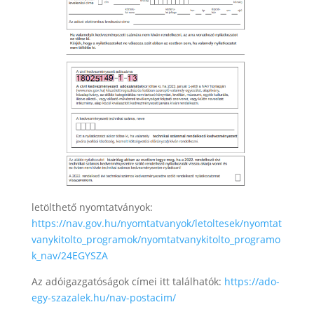
letölthető nyomtatványok:
https://nav.gov.hu/nyomtatvanyok/letoltesek/nyomtat
vanykitolto_programok/nyomtatvanykitolto_programo
k_nav/24EGYSZA
Az adóigazgatóságok címei itt találhatók:
https://ado-
egy-szazalek.hu/nav-postacim/