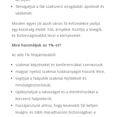
Támogatjuk a fák szakszerű vizsgálatát, ápolását és
védelmét.
Minden egyes jól ápolt városi fa évtizedekre javítja
egy közösség életét: hűt, árnyékol, tisztítja a levegőt,
és biztonságosabbá teszi a környezetet.
Mire használjuk az 1%-ot?
Az adó 1% felajánlásából:
szakmai képzéseket és konferenciákat szervezünk,
magyar nyelvű szakmai tudásanyagot hozunk létre,
segítjük a faápolók szakmai fejlődését és
minőségbiztosítását,
tájékoztatjuk a lakosságot és a döntéshozókat a
korszerű faápolásról,
hozzájárulunk ahhoz, hogy kevesebb fát kelljen
kivágni, és több maradhasson biztonságban a