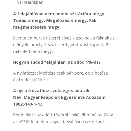
városainkban.
A felajánlásod nem adminisztrációra megy.
Tudásra megy. Megelőzésre megy. Fák
megmentésére megy.
Évente emberek tízezrei élvezik azoknak a fáknak az
előnyeit, amelyek szakszerű gondozást kapnak. Ez
nélküled nem megy.
Hogyan tudod felajánlani az adód 1%-át?
A nyilatkozat kitöltése csak pár perc, de a hatása
évtizedekig látszik.
A nyilatkozathoz szükséges adatok:
Név: Magyar Faápolók Egyesülete Adószám:
18025149-1-13
Rendelkezz az adód 1%-áról legkésőbb május 20-ig
az eSZJA felületén vagy a bevallásod részeként.