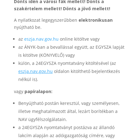
Dönts idén a városi fák mellett! Dönts a
szakértelem mellett! Dönts a jövő mellett!
A nyilatkozat legegyszerűbben
elektronikusan
nyújtható be.
az
eszja.nav.gov.hu
online kitöltve vagy
az ÁNYK-ban a bevallással együtt, az EGYSZA lapját
is kitöltve (KÖNYVELŐ) vagy
külön, a 24EGYSZA nyomtatvány kitöltésével (az
eszja.nav.gov.hu
oldalon kitölthető bejelentkezés
nélkül is).
vagy
papíralapon:
Benyújtható postán keresztül, vagy személyesen,
illetve meghatalmazott által, lezárt borítékban a
NAV ügyfélszolgálatain.
a 24EGYSZA nyomtatványt postázva az állandó
lakcím alapján az adóigazgatóság címére, vagy