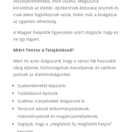
veszélyeztetettebb, mint valaha. Megszűnik
körülöttük az élettér, építkezések áldozatai lesznek és
csak akkor foglalkoznak velük, mikor már a kivágásuk
az egyetlen lehetőség.
A Magyar Faápolók Egyesülete azért dolgozik, hogy ez
ne így legyen.
Miért fontos a felajánlásod?
Mert mi azon dolgozunk, hogy a városi fák hosszabb
ideig éljenek, biztonságosak maradjanak, és valóban
javítsák az életminőségünket.
Szakembereket képzünk.
Tudásbázist építünk.
Szakmai irányelveket dolgozunk ki.
Tanácsot adunk önkormányzatoknak,
intézményeknek és magánszemélyeknek.
Segítjük, hogy a „megfelelő fa, megfelelő helyre”
kerüljön.