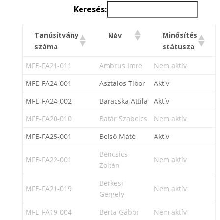
Keresés:
Tanúsítvány
Minősítés
Név
száma
státusza
MFE-FA21-011
Ambrus Imre
Nem aktív
MFE-FA24-001
Asztalos Tibor
Aktív
MFE-FA24-002
Baracska Attila
Aktív
MFE-FA20-010
Batár Szabolcs
Nem aktív
MFE-FA25-001
Belső Máté
Aktív
Bencsics
MFE-FA22-001
Nem aktív
Zoltán
Berkesi
MFE-FA21-019
Nem aktív
Gergely
MFE-FA19-004
Berta Gábor
Nem aktív