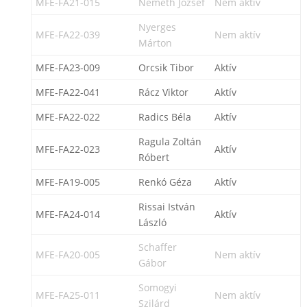
MFE-FA21-015
Németh József
Nem aktív
Nyerges
MFE-FA22-039
Nem aktív
Márton
MFE-FA23-009
Orcsik Tibor
Aktív
MFE-FA22-041
Rácz Viktor
Aktív
MFE-FA22-022
Radics Béla
Aktív
Ragula Zoltán
MFE-FA22-023
Aktív
Róbert
MFE-FA19-005
Renkó Géza
Aktív
Rissai István
MFE-FA24-014
Aktív
László
Schaffer
MFE-FA20-005
Nem aktív
Gábor
Somogyi
MFE-FA25-011
Nem aktív
Szilárd