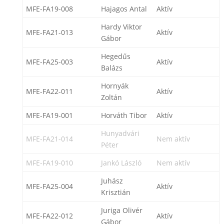
MFE-FA19-008
Hajagos Antal
Aktív
Hardy Viktor
MFE-FA21-013
Aktív
Gábor
Hegedűs
MFE-FA25-003
Aktív
Balázs
Hornyák
MFE-FA22-011
Aktív
Zoltán
MFE-FA19-001
Horváth Tibor
Aktív
Hunyadvári
MFE-FA21-014
Nem aktív
Péter
MFE-FA19-010
Jankó László
Nem aktív
Juhász
MFE-FA25-004
Aktív
Krisztián
Juriga Olivér
MFE-FA22-012
Aktív
Gábor