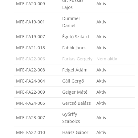
dr. Puskás
MFE-FA20-009
Aktív
Lajos
Dummel
MFE-FA19-001
Aktív
Dániel
MFE-FA19-007
Égető Szilárd
Aktív
MFE-FA21-018
Fabók János
Aktív
MFE-FA22-006
Farkas Gergely
Nem aktív
MFE-FA22-008
Feigel Ádám
Aktív
MFE-FA24-004
Gáll Gergő
Aktív
MFE-FA22-009
Geiger Máté
Aktív
MFE-FA24-005
Gercsó Balázs
Aktív
Győrffy
MFE-FA23-007
Aktív
Szabolcs
MFE-FA22-010
Haász Gábor
Aktív