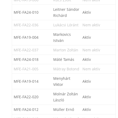
Leitner Sándor
MFE-FA24-010
Aktív
Richárd
MFE-FA22-036
Lukácsi Lóránt
Nem aktív
Markovics
MFE-FA19-004
Aktív
István
MFE-FA22-037
Marton Zoltán
Nem aktív
MFE-FA24-018
Máté Tamás
Aktív
MFE-FA21-005
Mátray Botond
Nem aktív
Menyhárt
MFE-FA19-014
Aktív
Viktor
Molnár Zoltán
MFE-FA22-020
Aktív
László
MFE-FA24-012
Müller Ernő
Aktív