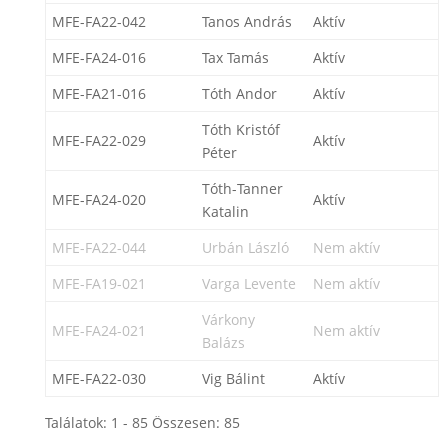
MFE-FA22-042
Tanos András
Aktív
MFE-FA24-016
Tax Tamás
Aktív
MFE-FA21-016
Tóth Andor
Aktív
Tóth Kristóf
MFE-FA22-029
Aktív
Péter
Tóth-Tanner
MFE-FA24-020
Aktív
Katalin
MFE-FA22-044
Urbán László
Nem aktív
MFE-FA19-021
Varga Levente
Nem aktív
Várkony
MFE-FA24-021
Nem aktív
Balázs
MFE-FA22-030
Vig Bálint
Aktív
Találatok: 1 - 85 Összesen: 85