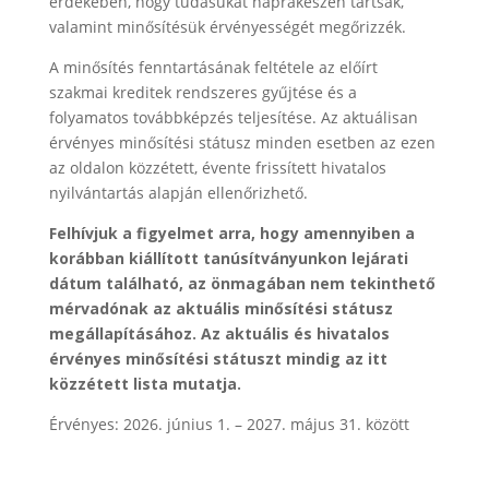
érdekében, hogy tudásukat naprakészen tartsák,
valamint minősítésük érvényességét megőrizzék.
A minősítés fenntartásának feltétele az előírt
szakmai kreditek rendszeres gyűjtése és a
folyamatos továbbképzés teljesítése. Az aktuálisan
érvényes minősítési státusz minden esetben az ezen
az oldalon közzétett, évente frissített hivatalos
nyilvántartás alapján ellenőrizhető.
Felhívjuk a figyelmet arra, hogy amennyiben a
korábban kiállított tanúsítványunkon lejárati
dátum található, az önmagában nem tekinthető
mérvadónak az aktuális minősítési státusz
megállapításához. Az aktuális és hivatalos
érvényes minősítési státuszt mindig az itt
közzétett lista mutatja.
Érvényes: 2026. június 1. – 2027. május 31. között