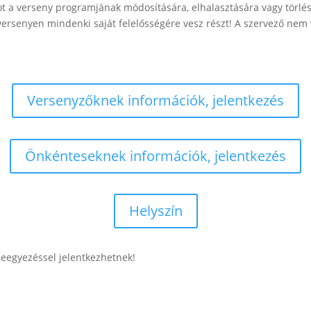
got a verseny programjának módosítására, elhalasztására vagy tör
A versenyen mindenki saját felelősségére vesz részt! A szervező nem
Versenyzőknek információk, jelentkezés
Önkénteseknek információk, jelentkezés
Helyszín
eleegyezéssel jelentkezhetnek!