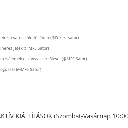
geink a város zöldítésében (@Főkert sátor)
bineres játék (@MFE Sátor)
atuzsálemek c. könyv szerzőjével (@MFE Sátor)
lógussal (@MFE Sátor)
ÍV KIÁLLÍTÁSOK (Szombat-Vasárnap 10:00 