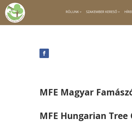
RÓLUNK
SZAKEMBER KERESŐ
HÍRE
MFE Magyar Famászó B
MFE Hungarian Tree 