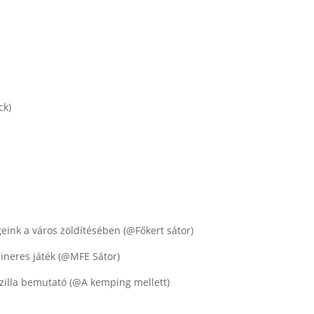
ck)
geink a város zöldítésében (@Főkert sátor)
bineres játék (@MFE Sátor)
zilla bemutató (@A kemping mellett)