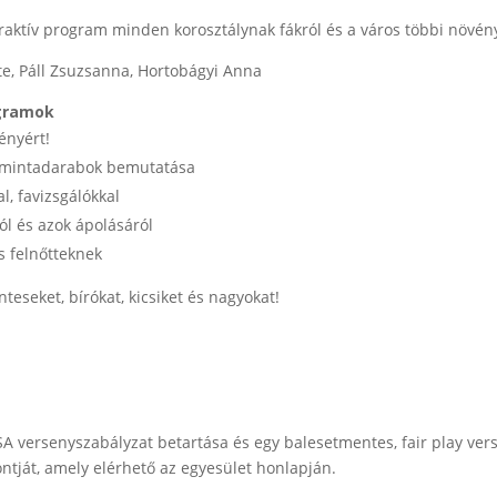
raktív program minden korosztálynak fákról és a város többi növén
e, Páll Zsuzsanna, Hortobágyi Anna
ogramok
ényért!
k, mintadarabok bemutatása
l, favizsgálókkal
ól és azok ápolásáról
s felnőtteknek
eseket, bírókat, kicsiket és nagyokat!
A versenyszabályzat betartása és egy balesetmentes, fair play vers
ntját, amely elérhető az egyesület honlapján.