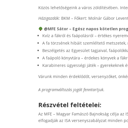
Közös lehetőségeink a város zöldítésében. Inte
Házigazdák:
BKM – Főkert: Molnár Gábor Levent
@MFE Sátor – Egész napos kötetlen pr
Kvíz a fákról és faápolásról – értékes nyerem
A fa törzsének hibáit szemléltető metszete
Beszélgetés az Egyesület tagjaival, faápolókka
A faápoló könyvtára – érdekes könyvek a fákr
Karabineres ügyességi játék – gyerekeknek é
Várunk minden érdeklődőt, versenyzőket, önként
A programváltozás jogát fenntartjuk.
Részvétel feltételei:
Az MFE – Magyar Famászó Bajnokság célja az IS
elfogadják az ISA versenyszabályzat minden po