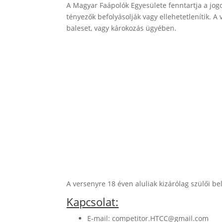
A Magyar Faápolók Egyesülete fenntartja a jo
tényezők befolyásolják vagy ellehetetlenítik. 
baleset, vagy károkozás ügyében.
A versenyre 18 éven aluliak kizárólag szülői b
Kapcsolat:
E-mail: competitor.HTCC@gmail.com