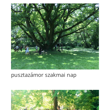
pusztazámor szakmai nap