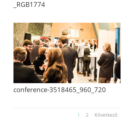
_RGB1774
conference-3518465_960_720
1
2
Következő