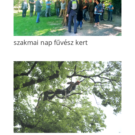
szakmai nap fűvész kert