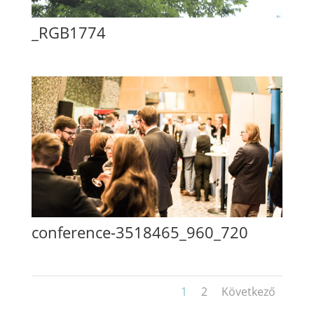
_RGB1774
conference-3518465_960_720
1
2
Következő