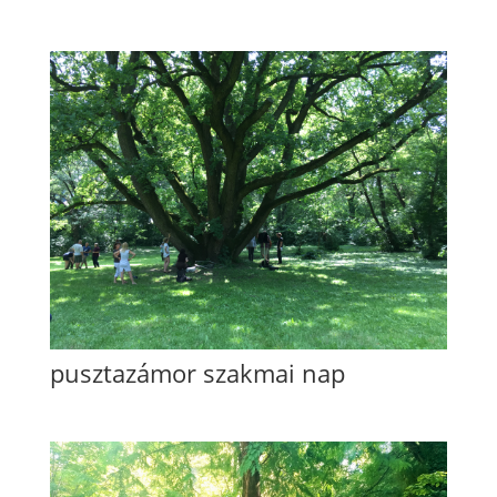
pusztazámor szakmai nap