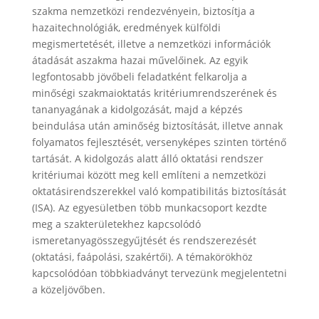
szakma nemzetközi rendezvényein, biztosítja a
hazaitechnológiák, eredmények külföldi
megismertetését, illetve a nemzetközi információk
átadását aszakma hazai művelőinek. Az egyik
legfontosabb jövőbeli feladatként felkarolja a
minőségi szakmaioktatás kritériumrendszerének és
tananyagának a kidolgozását, majd a képzés
beindulása után aminőség biztosítását, illetve annak
folyamatos fejlesztését, versenyképes szinten történő
tartását. A kidolgozás alatt álló oktatási rendszer
kritériumai között meg kell említeni a nemzetközi
oktatásirendszerekkel való kompatibilitás biztosítását
(ISA). Az egyesületben több munkacsoport kezdte
meg a szakterületekhez kapcsolódó
ismeretanyagösszegyűjtését és rendszerezését
(oktatási, faápolási, szakértői). A témakörökhöz
kapcsolódóan többkiadványt tervezünk megjelentetni
a közeljövőben.