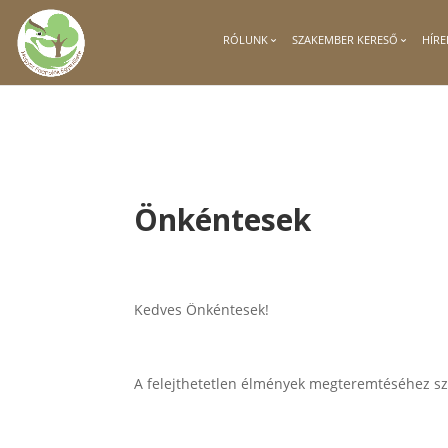
RÓLUNK
SZAKEMBER KERESŐ
HÍRE
Önkéntesek
Kedves Önkéntesek!
A felejthetetlen élmények megteremtéséhez sz