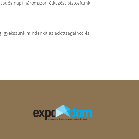
llást és napi háromszori étkezést biztosítunk
g igyekszünk mindenkit az adottságaihoz és