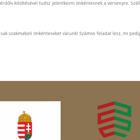
ó kérdőív kitöltésével tudsz jelentkezni önkéntesnek a versenyre. Szá
sak szakmabeli önkénteseket várunk! Számos feladat lesz, mi pedi