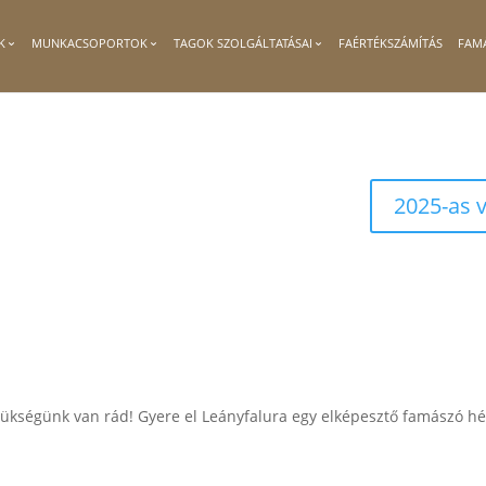
K
MUNKACSOPORTOK
TAGOK SZOLGÁLTATÁSAI
FAÉRTÉKSZÁMÍTÁS
FAM
2025-as 
ükségünk van rád! Gyere el Leányfalura egy elképesztő famászó hé