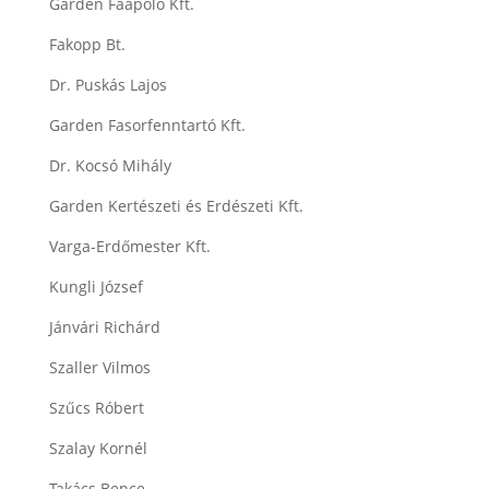
Garden Faápoló Kft.
Fakopp Bt.
Dr. Puskás Lajos
Garden Fasorfenntartó Kft.
Dr. Kocsó Mihály
Garden Kertészeti és Erdészeti Kft.
Varga-Erdőmester Kft.
Kungli József
Jánvári Richárd
Szaller Vilmos
Szűcs Róbert
Szalay Kornél
Takács Bence