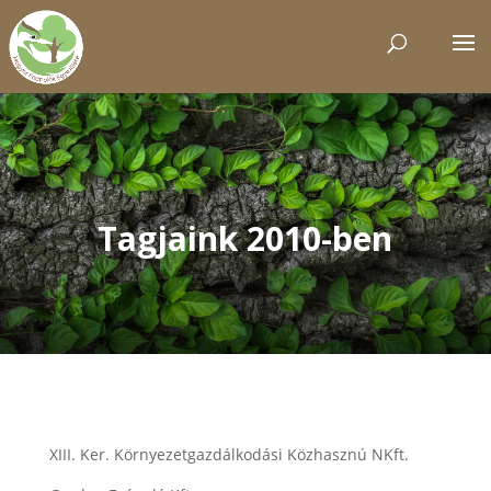
Tagjaink 2010-ben
XIII. Ker. Környezetgazdálkodási Közhasznú NKft.