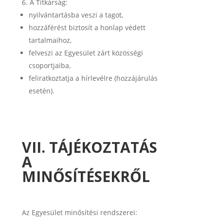
A Titkárság:
nyilvántartásba veszi a tagot,
hozzáférést biztosít a honlap védett
tartalmaihoz,
felveszi az Egyesület zárt közösségi
csoportjaiba,
feliratkoztatja a hírlevélre (hozzájárulás
esetén).
VII. TÁJÉKOZTATÁS
A
MINŐSÍTÉSEKRŐL
Az Egyesület minősítési rendszerei: