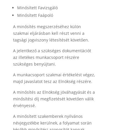
Minősített Favizsgáló
Minősített Faápoló
A minősítés megszerzéséhez külön
szakmai eljárásban kell részt venni a
tagsági jogviszony létesítését követően.
A jelentkező a szükséges dokumentációt
az illetékes munkacsoport részére
szükséges benyújtani.
A munkacsoport szakmai értékelést végez,
majd javaslatot tesz az Elnökség részére.
A minősítés az Elnökség jóváhagyását és a
minősítési díj megfizetését követően válik
érvényessé.
A minősített szakemberek nyilvános
névjegyzékbe kerülnek, a folyamat során
később minősítési azonosítót kapnak,