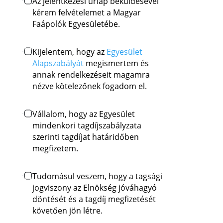
Az jelentkezési űrlap beküldésével
kérem felvételemet a Magyar
Faápolók Egyesületébe.
Kijelentem, hogy az
Egyesület
Alapszabályát
megismertem és
annak rendelkezéseit magamra
nézve kötelezőnek fogadom el.
Vállalom, hogy az Egyesület
mindenkori tagdíjszabályzata
szerinti tagdíjat határidőben
megfizetem.
Tudomásul veszem, hogy a tagsági
jogviszony az Elnökség jóváhagyó
döntését és a tagdíj megfizetését
követően jön létre.