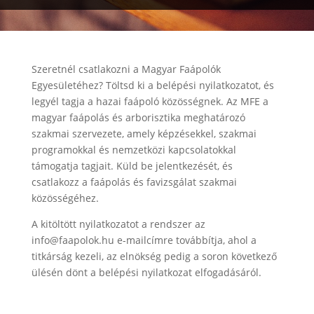
Szeretnél csatlakozni a Magyar Faápolók
Egyesületéhez? Töltsd ki a belépési nyilatkozatot, és
legyél tagja a hazai faápoló közösségnek. Az MFE a
magyar faápolás és arborisztika meghatározó
szakmai szervezete, amely képzésekkel, szakmai
programokkal és nemzetközi kapcsolatokkal
támogatja tagjait. Küld be jelentkezését, és
csatlakozz a faápolás és favizsgálat szakmai
közösségéhez.
A kitöltött nyilatkozatot a rendszer az
info@faapolok.hu e-mailcímre továbbítja, ahol a
titkárság kezeli, az elnökség pedig a soron következő
ülésén dönt a belépési nyilatkozat elfogadásáról.