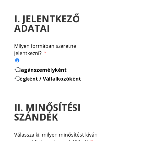
I. JELENTKEZŐ
ADATAI
Milyen formában szeretne
jelentkezni?
Magánszemélyként
Cégként / Vállalkozóként
II. MINŐSÍTÉSI
SZÁNDÉK
Válassza ki, milyen minősítést kíván