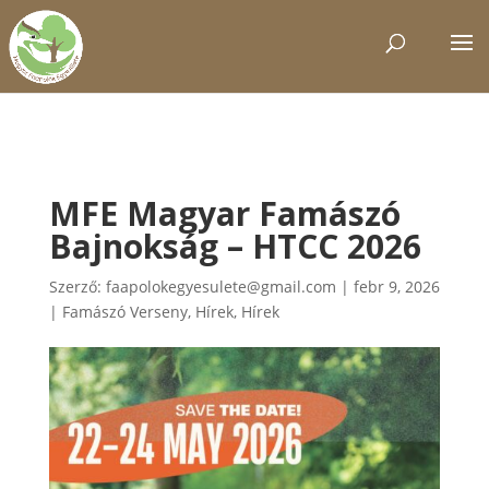
MFE Magyar Famászó
Bajnokság – HTCC 2026
Szerző:
faapolokegyesulete@gmail.com
|
febr 9, 2026
|
Famászó Verseny
,
Hírek
,
Hírek