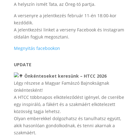
A helyszín ismét Tata, az Öreg-tó partja.
A versenyre a jelentkezés február 11-én 18:00-kor
kezdődik.
A jelentkezési linket a verseny Facebook és Instagram
oldalán fogjuk megosztani.
Megnyitás facebookon
UPDATE
Önkénteseket keresünk – HTCC 2026
Légy részese a Magyar Famászó Bajnokságnak
önkéntesként!
A HTCC többnapos elköteleződést igényel, de cserébe
egy inspiráló, a fákért és a szakmáért elkötelezett
közösség tagja lehetsz.
Olyan emberekkel dolgozhatsz és tanulhatsz együtt,
akik hasonlóan gondolkodnak, és tenni akarnak a
szakmáért.