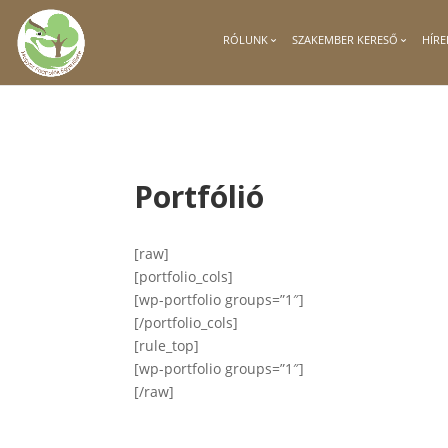
RÓLUNK
SZAKEMBER KERESŐ
HÍRE
Portfólió
[raw]
[portfolio_cols]
[wp-portfolio groups=”1″]
[/portfolio_cols]
[rule_top]
[wp-portfolio groups=”1″]
[/raw]