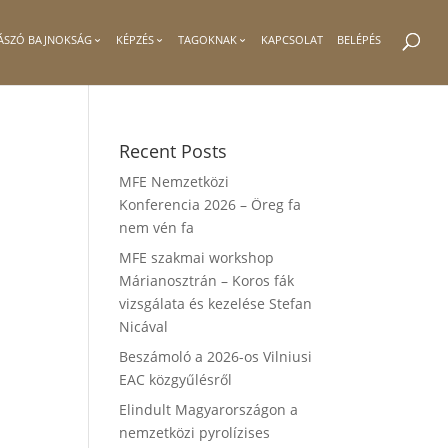
ÁSZÓ BAJNOKSÁG
KÉPZÉS
TAGOKNAK
KAPCSOLAT
BELÉPÉS
Recent Posts
MFE Nemzetközi
Konferencia 2026 – Öreg fa
nem vén fa
MFE szakmai workshop
Márianosztrán – Koros fák
vizsgálata és kezelése Stefan
Nicával
Beszámoló a 2026-os Vilniusi
EAC közgyűlésről
Elindult Magyarországon a
nemzetközi pyrolízises