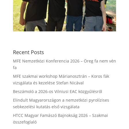
Recent Posts
MFE Nemzetközi Konferencia 2026 – Öreg fa nem vén
fa
MFE szakmai workshop Márianosztrán – Koros fák
vizsgálata és kezelése Stefan Nicával
Beszámoló a 2026-os Vilniusi EAC közgyűlésről
Elindult Magyarországon a nemzetközi pyrolízises
sebkezelési kutatás első vizsgálata
HTCC Magyar Famászó Bajnokság 2026 – Szakmai
összefoglaló