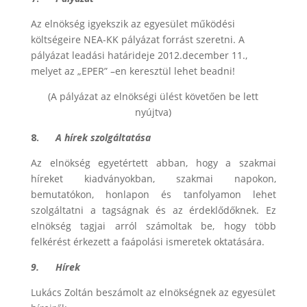
Az elnökség igyekszik az egyesület működési
költségeire NEA-KK pályázat forrást szeretni. A
pályázat leadási határideje 2012.december 11.,
melyet az „EPER” –en keresztül lehet beadni!
(A pályázat az elnökségi ülést követően be lett
nyújtva)
8.
A hírek szolgáltatása
Az elnökség egyetértett abban, hogy a szakmai
híreket kiadványokban, szakmai napokon,
bemutatókon, honlapon és tanfolyamon lehet
szolgáltatni a tagságnak és az érdeklődőknek. Ez
elnökség tagjai arról számoltak be, hogy több
felkérést érkezett a faápolási ismeretek oktatására.
9.
Hírek
Lukács Zoltán beszámolt az elnökségnek az egyesület