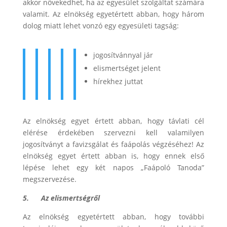
akkor növekedhet, ha az egyesület szolgáltat számára
valamit. Az elnökség egyetértett abban, hogy három
dolog miatt lehet vonzó egy egyesületi tagság:
jogosítvánnyal jár
elismertséget jelent
hírekhez juttat
Az elnökség egyet értett abban, hogy távlati cél
elérése érdekében szervezni kell valamilyen
jogosítványt a favizsgálat és faápolás végzéséhez! Az
elnökség egyet értett abban is, hogy ennek első
lépése lehet egy két napos „Faápoló Tanoda”
megszervezése.
5.
Az elismertségről
Az elnökség egyetértett abban, hogy további