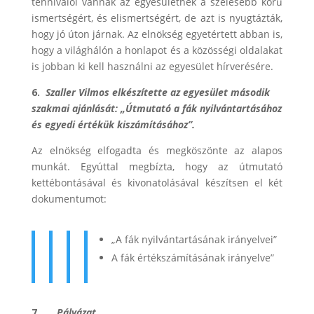
tennivalói vannak az egyesületnek a szélesebb körű
ismertségért, és elismertségért, de azt is nyugtázták,
hogy jó úton járnak. Az elnökség egyetértett abban is,
hogy a világhálón a honlapot és a közösségi oldalakat
is jobban ki kell használni az egyesület hírverésére.
6.
Szaller Vilmos elkészítette az egyesület második
szakmai ajánlását: „Útmutató a fák nyilvántartásához
és egyedi értékük kiszámításához”.
Az elnökség elfogadta és megköszönte az alapos
munkát. Egyúttal megbízta, hogy az útmutató
kettébontásával és kivonatolásával készítsen el két
dokumentumot:
„A fák nyilvántartásának irányelvei”
A fák értékszámításának irányelve”
7.
Pályázat