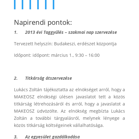
Napirendi pontok:
1.
2013 évi Taggyűlés – szakmai nap szervezése
Tervezett helyszín: Budakeszi, erdészet központja
Időpont: időpont: március 1., 9:30 – 16:00
2.
Titkárság átszervezése
Lukács Zoltán tájékoztatta az elnökséget arról, hogy a
MAKEOSZ elnökségi ülésen javaslatot tett a közös
titkárság létrehozásáról és arról, hogy a javaslatot a
MAKEOSZ üdvözölte. Az elnökség megbízta Lukács
Zoltán a további tárgyalásról, melynek lényege a
közös titkárság költségeinek vállalhatósága.
3. Az egyesület gazdálkodása