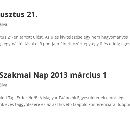
usztus 21.
álva
tus 21-én tartott ülést. Az ülés kivitelezése egy nem hagyományos
 egymástól távol eső pontjain élnek, ezért egy-egy ülés eddig egé
s Szakmai Nap 2013 március 1
álva
eti Tag, Érdeklődő! A Magyar Faápolók Egyesületének elnöksége
nk éves taggyűlésére és az azt követő faápoló konferenciára! Időp