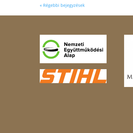
« Régebbi bejegyzések