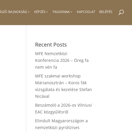
ÁSZÓ BAJNOKSÁG
KÉPZÉS
TAGOKNAK
KAPCSOLAT
BELÉPÉS
Recent Posts
MFE Nemzetközi
Konferencia 2026 – Öreg fa
nem vén fa
MFE szakmai workshop
Márianosztrán – Koros fák
vizsgálata és kezelése Stefan
Nicával
Beszámoló a 2026-os Vilniusi
EAC közgyűlésről
Elindult Magyarországon a
nemzetközi pyrolízises