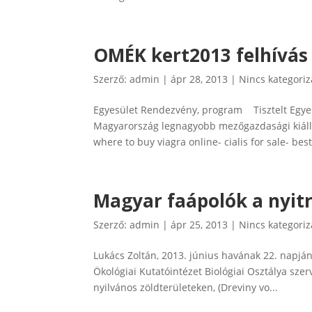
OMÉK kert2013 felhívás 
Szerző:
admin
|
ápr 28, 2013
|
Nincs kategoriz
Egyesület Rendezvény, program Tisztelt Egyes
Magyarország legnagyobb mezőgazdasági kiáll
where to buy viagra online- cialis for sale- best.
Magyar faápolók a nyit
Szerző:
admin
|
ápr 25, 2013
|
Nincs kategoriz
Lukács Zoltán, 2013. június havának 22. napjá
Ökológiai Kutatóintézet Biológiai Osztálya szer
nyilvános zöldterületeken, (Dreviny vo...