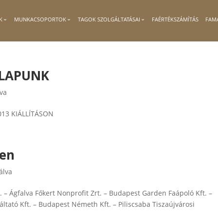
K
MUNKACSOPORTOK
TAGOK SZOLGÁLTATÁSAI
FAÉRTÉKSZÁMÍTÁS
FAM
ÓLAPUNK
lva
T 2013 KIÁLLÍTÁSON
ben
álva
 – Ágfalva Főkert Nonprofit Zrt. – Budapest Garden Faápoló Kft. –
ltató Kft. – Budapest Németh Kft. – Piliscsaba Tiszaújvárosi