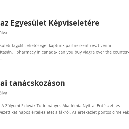
az Egyesület Képviseletére
álva
ületi Tagok! Lehetőséget kaptunk partnerként részt venni
ításán. pharmacy in canada- can you buy viagra over the counter
..
rai tanácskozáson
álva
n A Zólyomi Szlovák Tudományos Akadémia Nyitrai Erdészeti és
vezett két napos értekezletet a fákról. Az értekezlet pontos címe Fák