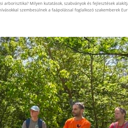
si arborisztika? Milyen kutatások, szabványok és fejlesztések alakítj
ihívásokkal szembesülnek a faápolással foglalkozó szakemberek Eu