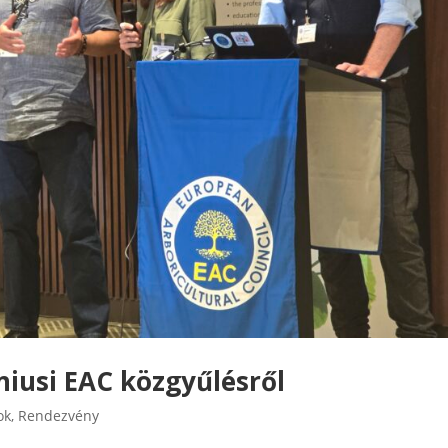
niusi EAC közgyűlésről
ok
,
Rendezvény