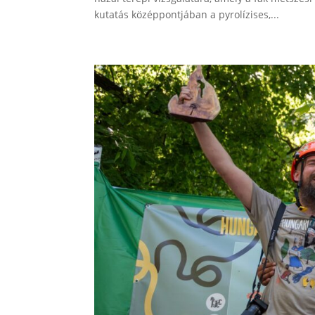
kutatás középpontjában a pyrolízises,...