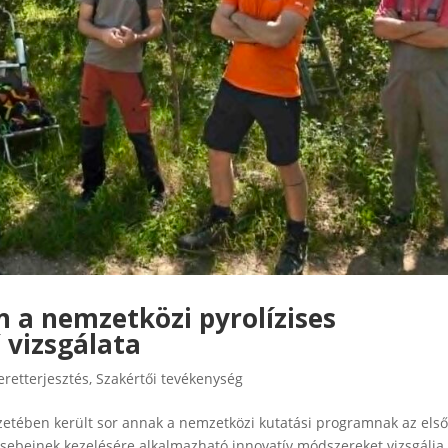
 a nemzetközi pyrolízises
 vizsgálata
eretterjesztés
,
Szakértői tevékenység
zetében került sor annak a nemzetközi kutatási programnak az els
i sebeinek kezelésére alkalmazható innovatív módszereket vizsgálja.