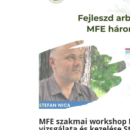
MFE szakmai workshop M
vizsgálata és kezelése S