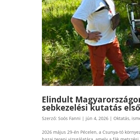
Elindult Magyarországon
sebkezelési kutatás első
Szerző:
Soós Fanni
|
jún 4, 2026
|
Oktatás, ism
2026 május 29-én Pécelen, a Csunya-tó környe
hazai terepi vizsgálatára, amely a fák metszés