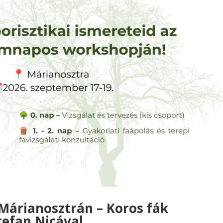
árianosztrán – Koros fák
tefan Nicával