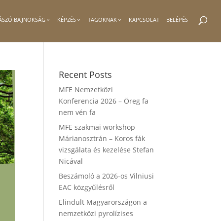
ÁSZÓ BAJNOKSÁG
KÉPZÉS
TAGOKNAK
KAPCSOLAT
BELÉPÉS
Recent Posts
MFE Nemzetközi
Konferencia 2026 – Öreg fa
nem vén fa
MFE szakmai workshop
Márianosztrán – Koros fák
vizsgálata és kezelése Stefan
Nicával
Beszámoló a 2026-os Vilniusi
EAC közgyűlésről
Elindult Magyarországon a
nemzetközi pyrolízises