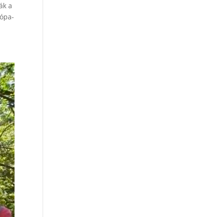
ák a
rópa-