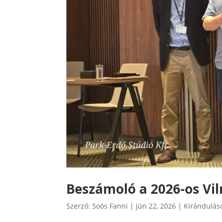
Beszámoló a 2026-os Vil
Szerző:
Soós Fanni
|
jún 22, 2026
|
Kirándulás