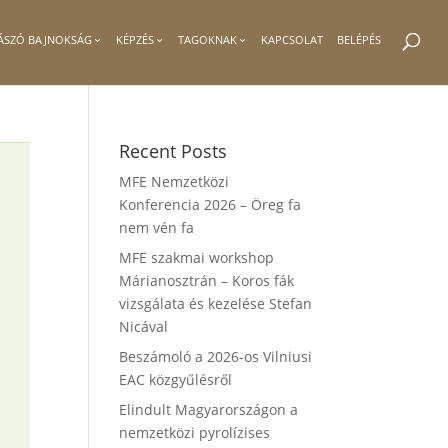
ÁSZÓ BAJNOKSÁG
KÉPZÉS
TAGOKNAK
KAPCSOLAT
BELÉPÉS
Recent Posts
MFE Nemzetközi
Konferencia 2026 – Öreg fa
nem vén fa
MFE szakmai workshop
Márianosztrán – Koros fák
vizsgálata és kezelése Stefan
Nicával
Beszámoló a 2026-os Vilniusi
EAC közgyűlésről
Elindult Magyarországon a
nemzetközi pyrolízises