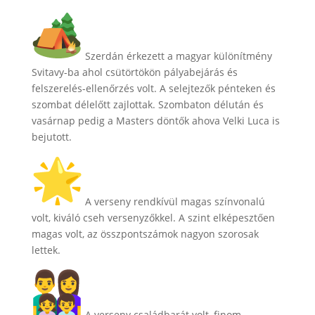
Szerdán érkezett a magyar különítmény
Svitavy-ba ahol csütörtökön pályabejárás és
felszerelés-ellenőrzés volt. A selejtezők pénteken és
szombat délelőtt zajlottak. Szombaton délután és
vasárnap pedig a Masters döntők ahova Velki Luca is
bejutott.
A verseny rendkívül magas színvonalú
volt, kiváló cseh versenyzőkkel. A szint elképesztően
magas volt, az összpontszámok nagyon szorosak
lettek.
A verseny családbarát volt, finom