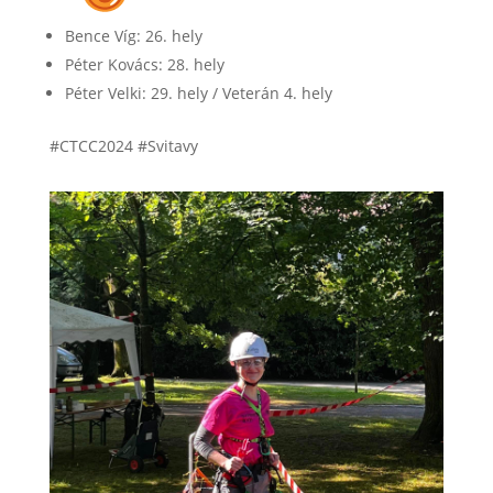
Bence Víg
: 26. hely
Péter Kovács
: 28. hely
Péter Velki
: 29. hely / Veterán 4. hely
#CTCC2024 #Svitavy