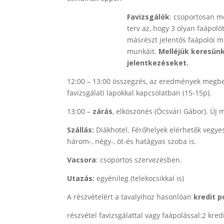
Favizsgálók
: csoportosan me
terv az, hogy 3 olyan faápoló
másrészt jelentős faápolói mú
munkáit.
Melléjük keresün
jelentkezéseket.
12:00 – 13:00 összegzés, az eredmények megbesz
favizsgálati lapokkal kapcsolatban (15-15p).
13:00 –
zárás
, elköszönés (Ócsvári Gábor). Új 
Szállás:
Diákhotel. Férőhelyek elérhetők vegye
három-, négy-, öt-és hatágyas szoba is.
Vacsora
: csoportos szervezésben.
Utazás:
egyénileg (telekocsikkal is)
A részvételért a tavalyihoz hasonlóan
kredit 
részvétel favizsgálattal vagy faápolással:2 kredi