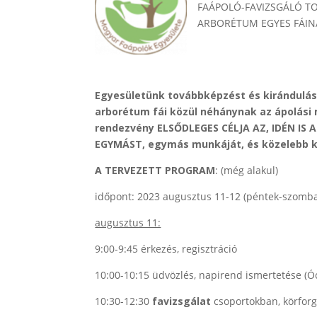
FAÁPOLÓ-FAVIZSGÁLÓ T
ARBORÉTUM EGYES FÁIN
Egyesületünk továbbképzést és kirándulás
arborétum fái közül néhánynak az ápolási mu
rendezvény ELSŐDLEGES CÉLJA AZ, IDÉN IS
EGYMÁST, egymás munkáját, és közelebb ke
A TERVEZETT PROGRAM
: (még alakul)
időpont: 2023 augusztus 11-12 (péntek-szomba
augusztus 11:
9:00-9:45 érkezés, regisztráció
10:00-10:15 üdvözlés, napirend ismertetése (Ó
10:30-12:30
favizsgálat
csoportokban, körfor