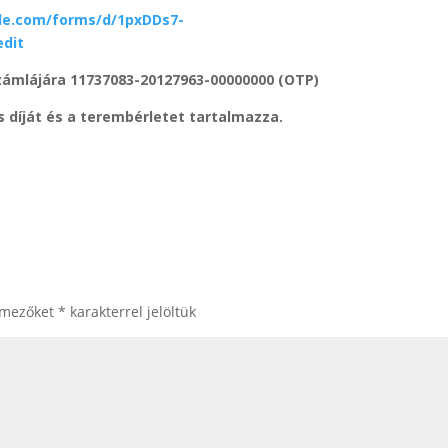
gle.com/forms/d/1pxDDs7-
dit
számlájára 11737083-20127963-00000000 (OTP)
 díját és a terembérletet tartalmazza.
 mezőket
*
karakterrel jelöltük