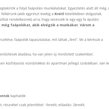
gtekintik a folyó faápolási munkálatokat. Egyeztetés alatt áll még, 
t felkérünk (akik egyrészt évekig a
Kreitl
kötelékében dolgoztak,
lttal rendelkeznek) arra, hogy vezessék le egy-egy fa ápolási
k még faápolókat, akik elvégzik a munkákat. Várom a
élése, faápolók tapasztalatai, mit láttak „fent”. Mi a kérésük a
minősítések átadása, ha van jelen új minősített szakember.
sen közfolyosós vizesblokkos és apartman jellegű szobákban. van ké
pontok
kaphatók:
t, részvétel csak jelenléttel: 1kredit, előadás: 2kredit.