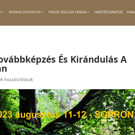
K
MUNKACSOPORTOK
TAGOK SZOLGÁLTATÁSAI
FAÉRTÉKSZÁMÍTÁS
FAM
ovábbképzés És Kirándulás A
an
k hozzászólások