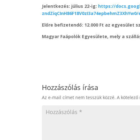
Jelentkezés: július 22-ig:
https://docs.goo
zndZiqCInH86F18V0zI3a74epbehmZ3XhYw0/e
Előre befizetendő: 12.000 Ft az egyesület 
Magyar Faápolók Egyesülete, mely a szállás
Hozzászólás írása
Az e-mail címet nem tesszük közzé.
A kötelező