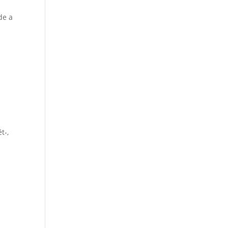
de a
t-,