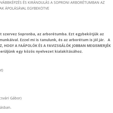
OVÁBBKÉPZÉS ÉS KIRÁNDULÁS A SOPRONI ARBORÉTUMBAN AZ
AK ÁPOLÁSÁVAL EGYBEKÖTVE
t szervez Sopronba, az arborétumba. Ezt egybekötjük az
nkáival. Ezzel mi is tanulunk, és az arborétum is jól jár. A
 AZ, HOGY A FAÁPOLÓK ÉS A FAVIZSGÁLÓK JOBBAN MEGISMERJÉK
rüljünk egy közös nyelvezet kialakításához.
t)
csvári Gábor)
gásban.