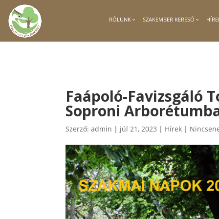
RÓLUNK
SZAKEMBER KERESŐ
HÍRE
Faápoló-Favizsgáló T
Soproni Arborétumb
Szerző:
admin
|
júl 21, 2023
|
Hírek
|
Nincsene