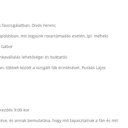
favizsgálatban, Divós Ferenc
aápolásban, mit tegyünk rovartámadás esetén, (pl. méhek)
i Gábor
nkavállalás lehetőségei és buktatói)
, többek között a vizsgált fák érintésével. Puskás Lajos
 Kezdés 9:00-kor.
zése, és annak bemutatása, hogy mit tapasztalnak a fán és mit