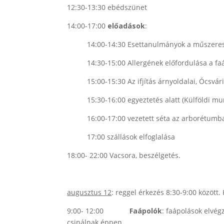
12:30-13:30 ebédszünet
14:00-17:00
előadások
:
14:00-14:30 Esettanulmányok a műszeres 
14:30-15:00 Allergének előfordulása a f
15:00-15:30 Az ifjítás árnyoldalai, Ócsvár
15:30-16:00 egyeztetés alatt (Külföldi mu
16:00-17:00 vezetett séta az arborétumban
17:00 szállások elfoglalása
18:00- 22:00 Vacsora, beszélgetés.
augusztus 12
: reggel érkezés 8:30-9:00 között.
9:00- 12:00
Faápolók
: faápolások elvég
csinálnak éppen