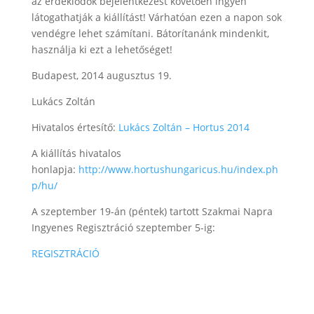
az érdeklődők bejelentkezést követően ingyen
látogathatják a kiállítást! Várhatóan ezen a napon sok
vendégre lehet számítani. Bátorítanánk mindenkit,
használja ki ezt a lehetőséget!
Budapest, 2014 augusztus 19.
Lukács Zoltán
Hivatalos értesítő:
Lukács Zoltán – Hortus 2014
A kiállítás hivatalos
honlapja:
http://www.hortushungaricus.hu/index.ph
p/hu/
A szeptember 19-án (péntek) tartott Szakmai Napra
Ingyenes Regisztráció szeptember 5-ig:
REGISZTRÁCIÓ