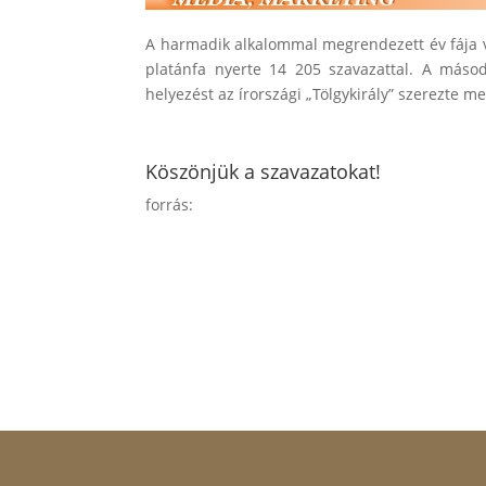
A harmadik alkalommal megrendezett év fája ve
platánfa nyerte 14 205 szavazattal. A másod
helyezést az írországi „Tölgykirály” szerezte me
Köszönjük a szavazatokat!
forrás: