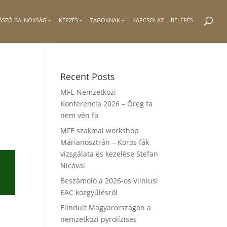
ÁSZÓ BAJNOKSÁG
KÉPZÉS
TAGOKNAK
KAPCSOLAT
BELÉPÉS
Recent Posts
MFE Nemzetközi
Konferencia 2026 – Öreg fa
nem vén fa
MFE szakmai workshop
Márianosztrán – Koros fák
vizsgálata és kezelése Stefan
Nicával
Beszámoló a 2026-os Vilniusi
EAC közgyűlésről
Elindult Magyarországon a
nemzetközi pyrolízises