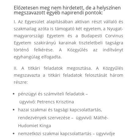
Előzetesen meg nem hirdetett, de a helyszínen
megszavazott egyéb napirendi pontok:
I. Az Egyesület alapításában aktívan részt vállaló és
szakmailag azóta is támogató két egyetem, a Nyugat-
magyarországi Egyetem és a Budapesti Corvinus
Egyetem szakirányú karainak tiszteletbeli tagságra
történő felkérése. A Közgyűlés az indítványt
egyhangúlag elfogadta.
II. A titkári feladatok megosztása. A Közgyűlés
megszavazta a titkári feladatok felosztását három
részre:
pénzügyi és számviteli feladatok –
ügyvivő: Petrencs Krisztina
hazai szakmai és tagsági kapcsolattartás,
rendezvények szervezése –
ügyvivő
: Máthé-
Hudomiet Kinga
nemzetközi szakmai kapcsolattartás –
ügyvivője