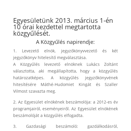
Egyesületünk 2013. március 1-én
10 órai kezdettel megtartotta
közgyűlését.
A Közgyűlés napirendje:
1. Levezető elnök, jegyzőkönyvvezető és két
jegyzőkönyv hitelesítő megválasztása.
A Közgyűlés levezető elnöknek Lukács Zoltánt
választotta, aki megállapította, hogy a közgyűlés
határozatképes. A közgyűlés jegyzőkönyvének
hitesítésére Máthé-Hudomiet Kingát és Szaller
Vilmost szavazta meg.
2. Az Egyesület elnökének beszámolója: a 2012-es év
programjairól, eseményeiről. Az Egyesület elnökének
beszámolóját a közgyűlés elfogadta.
3. Gazdasági beszámoló: gazdálkodásról,