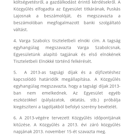
költségvetésről, a gazdálkodást érintő kérdésekről. A
Közgyűlés elfogadta az Egyesület titkárának, Puskás
Lajosnak a beszámolóját, és megszavazta a
beszámolóban megfogalmazott banki szolgáltató
váltást.
4. Varga Szabolcs tiszteletbeli elnöki cím. A tagság
egyhangúlag megszavazta Varga Szabolcsnak,
Egyesületünk alapító tagjának és első elnökének
Tiszteletbeli Elnökké történő felkérését.
5. A 2013-as tagsági díjak és a díjfizetéshez
kapcsolódó határidők megállapítása. A Közgyűlés
egyhangúlag megszavazta, hogy a tagsági díjak 2013-
ban nem emelkednek. Az Egyesület egyéb
eszközökkel (pályázatok, oktatás, stb.) próbálja
kiegészíteni a tagdíjakból befolyó szerény bevételét.
6. A 2013-végére tervezett Közgyűlés időpontjának
kitűzése. A Közgyűlés a 2013. évi záró közgyűlés
napjának 2013. november 15-ét szavazta meg.