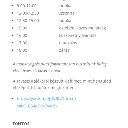
9:00-12:00 munka
12:00-12:30 uzsonna
12:30-15:00 munka
15:00 estebéd, közös mulatság
16:00 köszönetnyilvánítás
17:00 elpakolás
18:00 zárás
A munkavégzés alatt folyamatosan biztosítunk hideg
ételt, ivóvizet, kávét és teát.
A Tavaszi Kalákáról készült kisfilmet, mint hangulati
előképet, itt tujátok megtekinteni:
https://youtu.be/pFv8fvOhuxU?
si=rT_BS4dT1bTvvLZk
FONTOS!