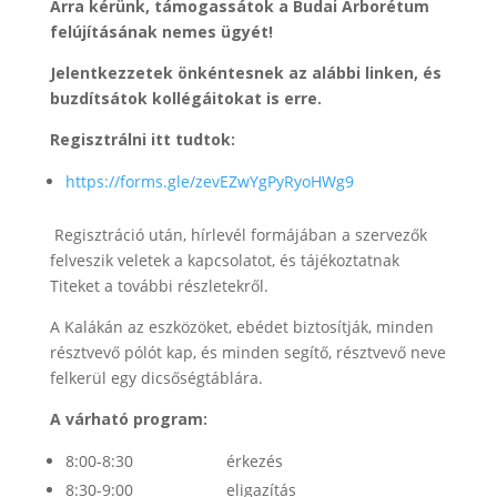
Arra kérünk, támogassátok a Budai Arborétum
felújításának nemes ügyét!
Jelentkezzetek önkéntesnek az alábbi linken, és
buzdítsátok kollégáitokat is erre.
Regisztrálni itt tudtok:
https://forms.gle/zevEZwYgPyRyoHWg9
Regisztráció után, hírlevél formájában a szervezők
felveszik veletek a kapcsolatot, és tájékoztatnak
Titeket a további részletekről.
A Kalákán az eszközöket, ebédet biztosítják, minden
résztvevő pólót kap, és minden segítő, résztvevő neve
felkerül egy dicsőségtáblára.
A várható program:
8:00-8:30 érkezés
8:30-9:00 eligazítás