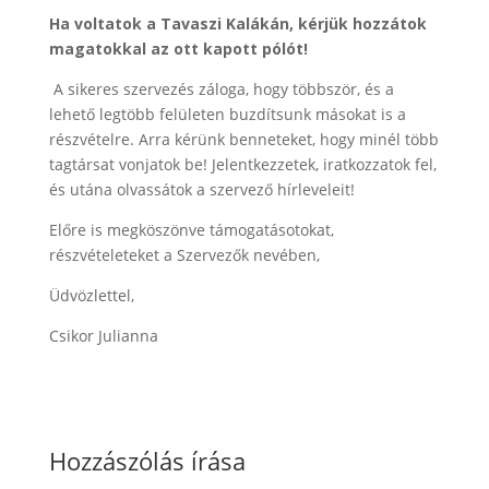
Ha voltatok a Tavaszi Kalákán, kérjük hozzátok
magatokkal az ott kapott pólót!
A sikeres szervezés záloga, hogy többször, és a
lehető legtöbb felületen buzdítsunk másokat is a
részvételre. Arra kérünk benneteket, hogy minél több
tagtársat vonjatok be! Jelentkezzetek, iratkozzatok fel,
és utána olvassátok a szervező hírleveleit!
Előre is megköszönve támogatásotokat,
részvételeteket a Szervezők nevében,
Üdvözlettel,
Csikor Julianna
Hozzászólás írása