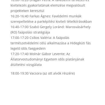
kivitelezés gyakorlatának elemzése megvalósult
projekteken keresztül
16:20-16:40 Farkas Ágnes: Favédelmi munkák
szerepeltetése a parképítési kiviteli tételkiírásokban
16:40-17:00 Szabó Gergely Loránd: Marosvásárhely
(RO) faápolási stratégiája
17:00-17:20 Csíkos Valéria: A faápolás
természetvédelmi célú alkalmazása a Hidegkúti fás
legelő idős faegyedein
17:20-17:40 Molnár Gábor Levente: Az
Állatorvostudományi Egyetem idős platánjának
átültetési vizsgálata
18:00-19:30 Vacsora (az ott alvók részére)