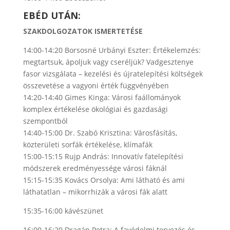
EBÉD UTÁN:
SZAKDOLGOZATOK ISMERTETÉSE
14:00-14:20 Borsosné Urbányi Eszter: Értékelemzés:
megtartsuk, ápoljuk vagy cseréljük? Vadgesztenye
fasor vizsgálata – kezelési és újratelepítési költségek
összevetése a vagyoni érték függvényében
14:20-14:40 Gimes Kinga: Városi faállományok
komplex értékelése ökológiai és gazdasági
szempontból
14:40-15:00 Dr. Szabó Krisztina: Városfásítás,
közterületi sorfák értékelése, klímafák
15:00-15:15 Rujp András: Innovatív fatelepítési
módszerek eredményessége városi fáknál
15:15-15:35 Kovács Orsolya: Ami látható és ami
láthatatlan – mikorrhizák a városi fák alatt
15:35-16:00 kávészünet
16:00-16:20 Dragán Petra: A favédelmi tervezés és