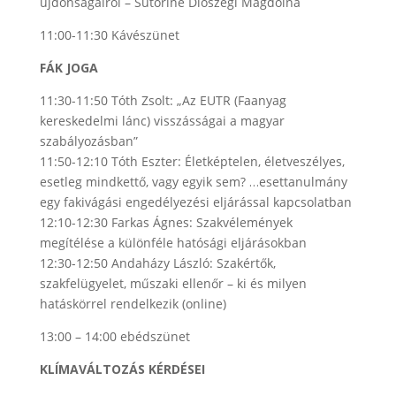
újdonságairól – Sütöriné Diószegi Magdolna
11:00-11:30 Kávészünet
FÁK JOGA
11:30-11:50 Tóth Zsolt: „Az EUTR (Faanyag
kereskedelmi lánc) visszásságai a magyar
szabályozásban”
11:50-12:10 Tóth Eszter: Életképtelen, életveszélyes,
esetleg mindkettő, vagy egyik sem? …esettanulmány
egy fakivágási engedélyezési eljárással kapcsolatban
12:10-12:30 Farkas Ágnes: Szakvélemények
megítélése a különféle hatósági eljárásokban
12:30-12:50 Andaházy László: Szakértők,
szakfelügyelet, műszaki ellenőr – ki és milyen
hatáskörrel rendelkezik (online)
13:00 – 14:00 ebédszünet
KLÍMAVÁLTOZÁS KÉRDÉSEI