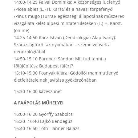
14:00-14:25 Falvai Dominika: A közönséges lucfenyő
/Picea abies (L.) H. Karst/ és a havasi törpefenyő
/Pinus mugo (Turra)/ egészségi állapotának műszeres
vizsgálata kelet-alpesi mintaterületeken (L.) H. Karst.
(online)
14:25-14:50 Rácz István (Dendrológiai Alapítvány):
Szárazságtűrő fák nyomában – szemelvények a
dendrológiából
14:50-15:10 Bardóczi Sándor: Mit tud tenni a
főtájépítész Budapest fáiért?
15:10-15:30 Posnyák Klára: Gödöllői mammutfenyő
életfeltételeinek javítása gyökérzónában
15:30-16:00 kávészünet
A FAÁPOLÁS MŰHELYEI
16:00-16:20 Györffy Szabolcs
16:20- 16:40 Lajkó Bendegúz
16:40-16:50 Tóth -Tanner Balázs