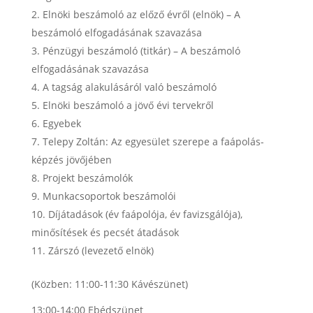
Elnöki beszámoló az előző évről (elnök) – A
beszámoló elfogadásának szavazása
Pénzügyi beszámoló (titkár) – A beszámoló
elfogadásának szavazása
A tagság alakulásáról való beszámoló
Elnöki beszámoló a jövő évi tervekről
Egyebek
Telepy Zoltán: Az egyesület szerepe a faápolás-
képzés jövőjében
Projekt beszámolók
Munkacsoportok beszámolói
Díjátadások (év faápolója, év favizsgálója),
minősítések és pecsét átadások
Zárszó (levezető elnök)
(Közben: 11:00-11:30 Kávészünet)
13:00-14:00 Ebédszünet