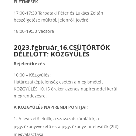
ÉLETMESÉK
17:00-17:30 Tarpataki Péter és Lukács Zoltán
beszélgetése múltról, jelenről, jövőről
18:00-19:30 Vacsora
2023.február 16.CSÜTÖRTÖK
DÉLELŐTT: KÖZGYŰLÉS
Bejelentkezés
10:00 – Közgyűlés:
Határozatképtelenség esetén a megismételt
KÖZGYŰLÉS 10.15 órakor azonos napirenddel kerül
megrendezésre.
A KÖZGYŰLÉS NAPIRENDI PONTJAI:
A levezető elnök, a szavazatszámlálók, a
jegyzőkönyvvezető és a jegyzőkönyv-hitelesítők (2fő)
megválasztása