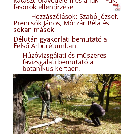
katasztrófavédelem és a fák – Fák,
fasorok ellenőrzése
– Hozzászólások: Szabó József,
Prencsók János, Móczár Béla és
sokan mások
Délután gyakorlati bemutató a
Felső Arborétumban:
Húzóvizsgálati és műszeres
favizsgálati bemutató a
botanikus kertben.