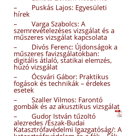
– Puskás Lajos: Egyesületi
hírek
– Varga Szabolcs: A
szemrevételezéses vizsgálat és a
műszeres vizsgálat kapcsolata
– Divós Ferenc: Újdonságok a
műszeres favizsgálatokban:
digitális átlaló, statikai elemzés,
húzó vizsgálat
– Ócsvári Gábor: Praktikus
fogások és technikák – érdekes
esetek
– Szaller Vilmos: Farontó
gombák és az akusztikus vizsgálat
– Gudor István tűzoltó
alezredes /Észak-Budai
Katasztrófavédelmi Igazgatóság/: A