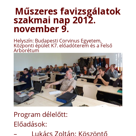
Műszeres favizsgálatok
sza
kmai nap 2012.
november 9.
Helyszín: Budapesti Corvinus Egyetem,
Központi épület K7. előadóterem és a Felső
Arborétum
Program délelőtt:
Előadások:
– Lukács Zoltán: Köszöntő