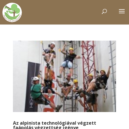
Az alpinista technológiával végzett
faápolás végzettség igénye