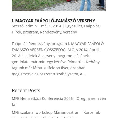
l. MAGYAR FAÁPOLÓ-FAMÁSZÓ VERSENY
Szerző:
admin
|
máj 1, 2014
|
Egyesület
,
Faápolás
,
Hírek
,
program
,
Rendezvény
,
verseny
Faápolás Rendezvény, program l. MAGYAR FAÁPOLÓ-
FAMÁSZÓ VERSENY ÖSSZEFOGLALÓJA 2014. április
26. A kezdetek A verseny megrendezésének
gondolata már mintegy két éve felmerült. Néhány
tagunk már látott külföldön ilyet, azonban
megismerve az összetett szabályzatot, a...
Recent Posts
MFE Nemzetközi Konferencia 2026 – Öreg fa nem vén
fa
MFE szakmai workshop Márianosztrán – Koros fák