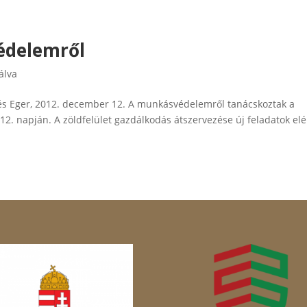
édelemről
álva
és Eger, 2012. december 12. A munkásvédelemről tanácskoztak a
2. napján. A zöldfelület gazdálkodás átszervezése új feladatok elé