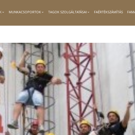
K
MUNKACSOPORTOK
TAGOK SZOLGÁLTATÁSAI
FAÉRTÉKSZÁMÍTÁS
FAM