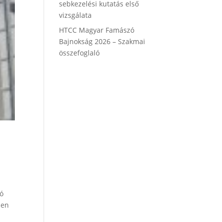
sebkezelési kutatás első
vizsgálata
HTCC Magyar Famászó
Bajnokság 2026 – Szakmai
összefoglaló
ló
sen