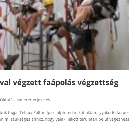
ával végzett faápolás végzettség
,
Oktatás, ismeretterjesztés
nk tagja, Telepy Zoltán Ipari alpintechnikát oktató, gyakorló faápo
ján mi szükséges ahhoz, hogy valaki lakott területen belül végezhes