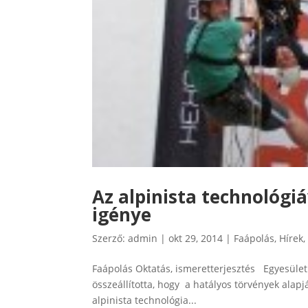
Az alpinista technológi
igénye
Szerző:
admin
|
okt 29, 2014
|
Faápolás
,
Hírek
Faápolás Oktatás, ismeretterjesztés Egyesületü
összeállította, hogy a hatályos törvények alap
alpinista technológia...