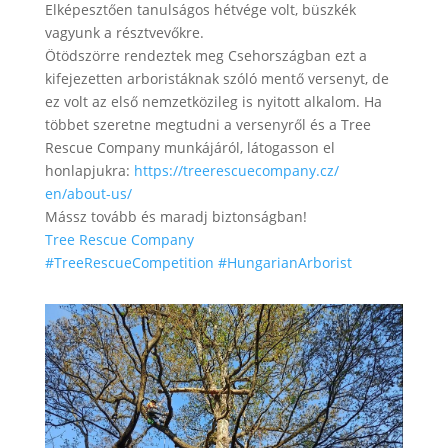
Elképesztően tanulságos hétvége volt, büszkék
vagyunk a résztvevőkre.
Ötödszörre rendeztek meg Csehországban ezt a
kifejezetten arboristáknak szóló mentő versenyt, de
ez volt az első nemzetközileg is nyitott alkalom. Ha
többet szeretne megtudni a versenyről és a Tree
Rescue Company munkájáról, látogasson el
honlapjukra:
https://treerescuecompany.cz/
en/about-us/
Mássz tovább és maradj biztonságban!
Tree Rescue Company
#TreeRescueCompetition
#HungarianArborist