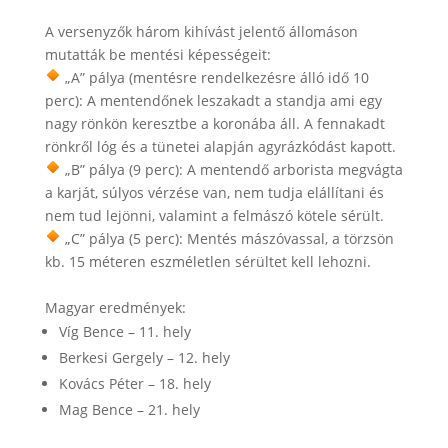
A versenyzők három kihívást jelentő állomáson
mutatták be mentési képességeit:
„A” pálya (mentésre rendelkezésre álló idő 10
perc): A mentendőnek leszakadt a standja ami egy
nagy rönkön keresztbe a koronába áll. A fennakadt
rönkről lóg és a tünetei alapján agyrázkódást kapott.
„B” pálya (9 perc): A mentendő arborista megvágta
a karját, súlyos vérzése van, nem tudja elállítani és
nem tud lejönni, valamint a felmászó kötele sérült.
„C” pálya (5 perc): Mentés mászóvassal, a törzsön
kb. 15 méteren eszméletlen sérültet kell lehozni.
Magyar eredmények:
Víg Bence – 11. hely
Berkesi Gergely – 12. hely
Kovács Péter – 18. hely
Mag Bence – 21. hely