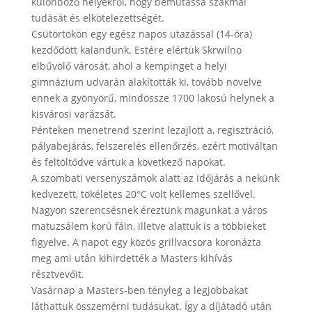
különböző helyekről, hogy bemutassa szakmai
tudását és elkötelezettségét.
Csütörtökön egy egész napos utazással (14-óra)
kezdődött kalandunk. Estére elértük Skrwilno
elbűvölő városát, ahol a kempinget a helyi
gimnázium udvarán alakították ki, tovább növelve
ennek a gyönyörű, mindössze 1700 lakosú helynek a
kisvárosi varázsát.
Pénteken menetrend szerint lezajlott a, regisztráció,
pályabejárás, felszerelés ellenőrzés, ezért motiváltan
és feltöltődve vártuk a következő napokat.
A szombati versenyszámok alatt az időjárás a nekünk
kedvezett, tökéletes 20°C volt kellemes szellővel.
Nagyon szerencsésnek éreztünk magunkat a város
matuzsálem korú fáin, illetve alattuk is a többieket
figyelve. A napot egy közös grillvacsora koronázta
meg ami után kihirdették a Masters kihívás
résztvevőit.
Vasárnap a Masters-ben tényleg a legjobbakat
láthattuk összemérni tudásukat. Így a díjátadó után