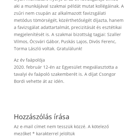
aki a munkájával szakmai példát mutat kollégáinak. A
zsűri nem csupán az alkalmazott favizsgálati
metódus tömörségét, közérthetőségét díjazta, hanem
a favizsgálat adattartalmát, precizitását és esztétikai
megjelenítését is. A szakmai bizottság tagjai: Szaller
Vilmos, Ócsvári Gábor, Puskás Lajos, Divós Ferenc,
Torma László voltak. Gratulálunk!
Az év faápolója
2020. február 12-én az Egyesület megválasztotta a
tavalyi év faápoló szakemberét is. A díjat Csongor
Bordi vehette át az idén.
Hozzászólás írása
Az e-mail címet nem tesszük közzé.
A kötelező
mezőket
*
karakterrel jelöltük