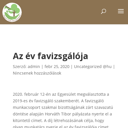
Az év favizsgálója
Szerző:
admin
|
febr 25, 2020
|
Uncategorized @hu
|
Nincsenek hozzászólások
2020. február 12-én az Egyesület megválasztotta a
2019-es év favizsgáló szakemberét. A favizsgáló
munkacsoport szakmai bizottságának zárt szavazatú
döntése alapján Horváth Tibor pályázata nyerte el a
kitüntető címet. A díj létrehozásának célja, hogy
olyan munkatárs nyerje el az év favizsgálója címet,