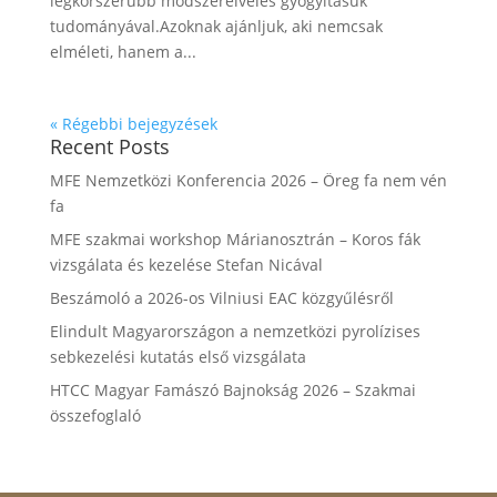
legkorszerűbb módszereivelés gyógyításuk
tudományával.Azoknak ajánljuk, aki nemcsak
elméleti, hanem a...
« Régebbi bejegyzések
Recent Posts
MFE Nemzetközi Konferencia 2026 – Öreg fa nem vén
fa
MFE szakmai workshop Márianosztrán – Koros fák
vizsgálata és kezelése Stefan Nicával
Beszámoló a 2026-os Vilniusi EAC közgyűlésről
Elindult Magyarországon a nemzetközi pyrolízises
sebkezelési kutatás első vizsgálata
HTCC Magyar Famászó Bajnokság 2026 – Szakmai
összefoglaló