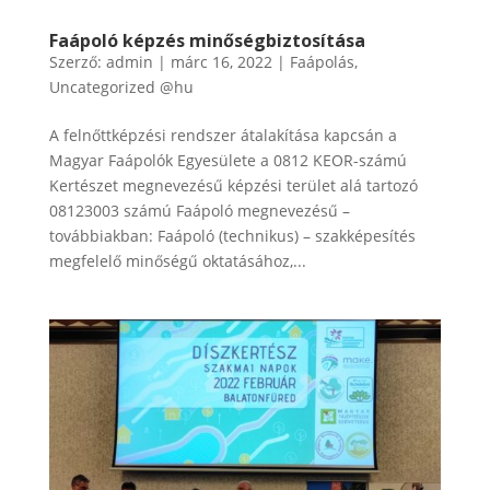
Faápoló képzés minőségbiztosítása
Szerző:
admin
|
márc 16, 2022
|
Faápolás
,
Uncategorized @hu
A felnőttképzési rendszer átalakítása kapcsán a
Magyar Faápolók Egyesülete a 0812 KEOR-számú
Kertészet megnevezésű képzési terület alá tartozó
08123003 számú Faápoló megnevezésű –
továbbiakban: Faápoló (technikus) – szakképesítés
megfelelő minőségű oktatásához,...