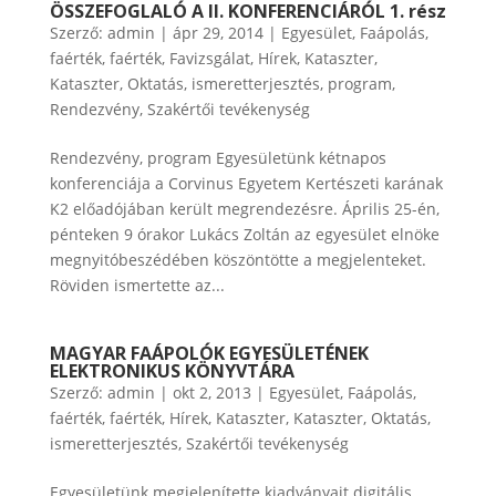
ÖSSZEFOGLALÓ A II. KONFERENCIÁRÓL 1. rész
Szerző:
admin
|
ápr 29, 2014
|
Egyesület
,
Faápolás
,
faérték
,
faérték
,
Favizsgálat
,
Hírek
,
Kataszter
,
Kataszter
,
Oktatás, ismeretterjesztés
,
program
,
Rendezvény
,
Szakértői tevékenység
Rendezvény, program Egyesületünk kétnapos
konferenciája a Corvinus Egyetem Kertészeti karának
K2 előadójában került megrendezésre. Április 25-én,
pénteken 9 órakor Lukács Zoltán az egyesület elnöke
megnyitóbeszédében köszöntötte a megjelenteket.
Röviden ismertette az...
MAGYAR FAÁPOLÓK EGYESÜLETÉNEK
ELEKTRONIKUS KÖNYVTÁRA
Szerző:
admin
|
okt 2, 2013
|
Egyesület
,
Faápolás
,
faérték
,
faérték
,
Hírek
,
Kataszter
,
Kataszter
,
Oktatás,
ismeretterjesztés
,
Szakértői tevékenység
Egyesületünk megjelenítette kiadványait digitális