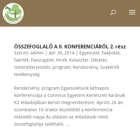
ÖSSZEFOGLALÓ A ll. KONFERENCIÁRÓL 2. rész
Szerző:
admin
|
ápr 30, 2014
|
Egyesület
,
Faápolás
,
faérték
,
Favizsgálat
,
Hírek
,
Kataszter
,
Oktatás,
ismeretterjesztés
,
program
,
Rendezvény
,
Szakértői
tevékenység
Rendezvény, program Egyesületünk kétnapos
konferenciája a Corvinus Egyetem Kertészeti karának
K2 előadójában került megrendezésre. Április 26-án,
szombaton 10 órakor kezdődött a konfenrencia
második napja Az oldalon az előadások rövid
összefoglalója található. ...