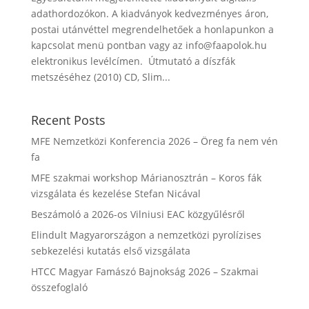
adathordozókon. A kiadványok kedvezményes áron,
postai utánvéttel megrendelhetőek a honlapunkon a
kapcsolat menü pontban vagy az info@faapolok.hu
elektronikus levélcímen. Útmutató a díszfák
metszéséhez (2010) CD, Slim...
Recent Posts
MFE Nemzetközi Konferencia 2026 – Öreg fa nem vén
fa
MFE szakmai workshop Márianosztrán – Koros fák
vizsgálata és kezelése Stefan Nicával
Beszámoló a 2026-os Vilniusi EAC közgyűlésről
Elindult Magyarországon a nemzetközi pyrolízises
sebkezelési kutatás első vizsgálata
HTCC Magyar Famászó Bajnokság 2026 – Szakmai
összefoglaló