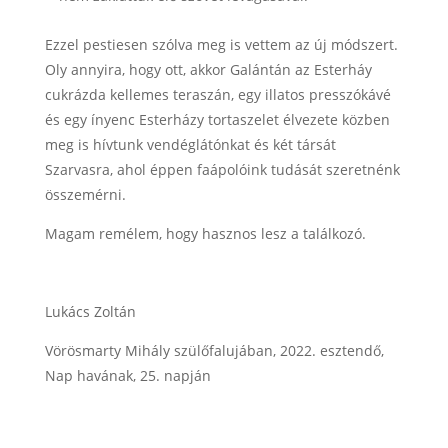
Ezzel pestiesen szólva meg is vettem az új módszert.
Oly annyira, hogy ott, akkor Galántán az Esterháy
cukrázda kellemes teraszán, egy illatos presszókávé
és egy ínyenc Esterházy tortaszelet élvezete közben
meg is hívtunk vendéglátónkat és két társát
Szarvasra, ahol éppen faápolóink tudását szeretnénk
összemérni.
Magam remélem, hogy hasznos lesz a találkozó.
Lukács Zoltán
Vörösmarty Mihály szülőfalujában, 2022. esztendő,
Nap havának, 25. napján