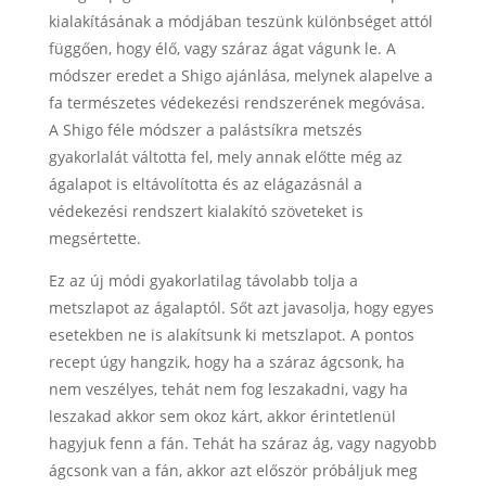
kialakításának a módjában teszünk különbséget attól
függően, hogy élő, vagy száraz ágat vágunk le. A
módszer eredet a Shigo ajánlása, melynek alapelve a
fa természetes védekezési rendszerének megóvása.
A Shigo féle módszer a palástsíkra metszés
gyakorlalát váltotta fel, mely annak előtte még az
ágalapot is eltávolította és az elágazásnál a
védekezési rendszert kialakító szöveteket is
megsértette.
Ez az új módi gyakorlatilag távolabb tolja a
metszlapot az ágalaptól. Sőt azt javasolja, hogy egyes
esetekben ne is alakítsunk ki metszlapot. A pontos
recept úgy hangzik, hogy ha a száraz ágcsonk, ha
nem veszélyes, tehát nem fog leszakadni, vagy ha
leszakad akkor sem okoz kárt, akkor érintetlenül
hagyjuk fenn a fán. Tehát ha száraz ág, vagy nagyobb
ágcsonk van a fán, akkor azt először próbáljuk meg