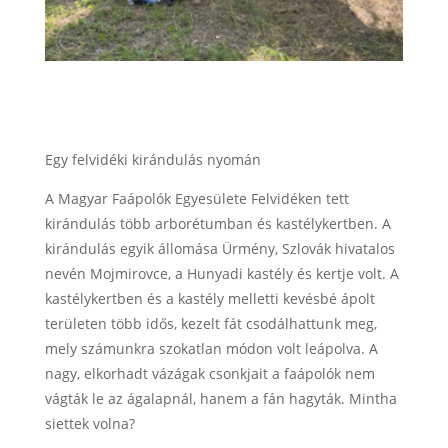
Egy felvidéki kirándulás nyomán
A Magyar Faápolók Egyesülete Felvidéken tett
kirándulás több arborétumban és kastélykertben. A
kirándulás egyik állomása Ürmény, Szlovák hivatalos
nevén Mojmirovce, a Hunyadi kastély és kertje volt. A
kastélykertben és a kastély melletti kevésbé ápolt
területen több idős, kezelt fát csodálhattunk meg,
mely számunkra szokatlan módon volt leápolva. A
nagy, elkorhadt vázágak csonkjait a faápolók nem
vágták le az ágalapnál, hanem a fán hagyták. Mintha
siettek volna?