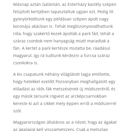
Másnap aztán Galántán, az Esterházy kastély szépen
felújított kertjében tapasztaltuk ugyan ezt. Pedig itt
gyönyörködtünk egy példásan szépen ápolt nagy
koronájú akácban is. Tehát megbizonyosodhattunk
róla, hogy szakértő kezek ápolták a park fáit, tehát a
száraz csonkok nem hanyagság miatt maradtak a
fán. A kertet a park kertésze mutatta be, ráadásul
magyarul, így rá tudtunk kérdezni a furcsa száraz
csonkokra is.
A kis csapatunk néhány világlátott tagja említette,
hogy hetekkel ezelőtt Pozsonyban meghallgatott egy
előadást az idős fák metszésének új módszeréről, és
egy másik társunk rögvest az arcképcsarnokban
kereste ki azt a cikket mely éppen erről a módszerrel
szól.
Magyarországon általános az a nézet, hogy az ágakat
az ágalapig kell visszametszeni. Csak a metszlap