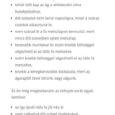
tehát időt kap az ág a védekezési zóna
kialakytásához,
élő szövetet nem kerül napvilágra, mivel a száraz
csonkot választunk le,
nem szárad ki a fa metszlapon keresztül, mert
nincs élő szövetben ejtett metszlap,
kevesebb munkával és ezzel kisebb költséggel
végezhető el az idős fa metszése,
ezért kisebb költséggel végezhető el az idős fa
metszése,
kisebb a kéregkárosodás kockázata, mert az
ágalaptól távol törünk, vagy vágunk.
És én még megtoldanám az előnyok sorát egyel,
kettővel:
az így ápolt idős fa jól néz ki
nem zaklattuk élő szövet levágásával.