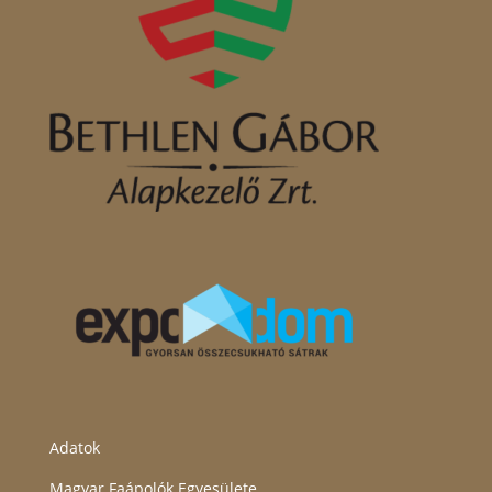
Adatok
Magyar Faápolók Egyesülete