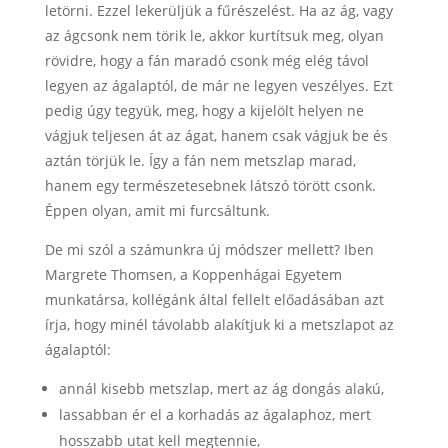
letörni. Ezzel lekerüljük a fűrészelést. Ha az ág, vagy
az ágcsonk nem törik le, akkor kurtítsuk meg, olyan
rövidre, hogy a fán maradó csonk még elég távol
legyen az ágalaptól, de már ne legyen veszélyes. Ezt
pedig úgy tegyük, meg, hogy a kijelölt helyen ne
vágjuk teljesen át az ágat, hanem csak vágjuk be és
aztán törjük le. Így a fán nem metszlap marad,
hanem egy természetesebnek látszó törött csonk.
Éppen olyan, amit mi furcsáltunk.
De mi szól a számunkra új módszer mellett? Iben
Margrete Thomsen, a Koppenhágai Egyetem
munkatársa, kollégánk által fellelt előadásában azt
írja, hogy minél távolabb alakítjuk ki a metszlapot az
ágalaptól:
annál kisebb metszlap, mert az ág dongás alakú,
lassabban ér el a korhadás az ágalaphoz, mert
hosszabb utat kell megtennie,