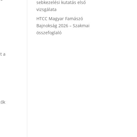
sebkezelési kutatás első
vizsgálata
HTCC Magyar Famászó
Bajnokság 2026 – Szakmai
összefoglaló
t a
zők