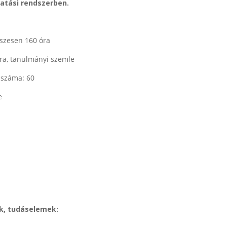
atási rendszerben.
összesen 160 óra
óra, tanulmányi szemle
 száma: 60
e
k, tudáselemek: