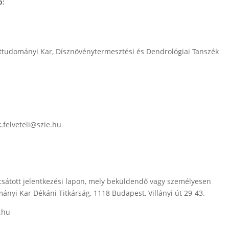
ó:
ttudományi Kar, Dísznövénytermesztési és Dendrológiai Tanszék
k.felveteli@szie.hu
csátott jelentkezési lapon, mely beküldendő vagy személyesen
nyi Kar Dékáni Titkárság, 1118 Budapest, Villányi út 29-43.
e.hu