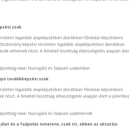
pzési szak
erületen legalább alapképzésben (korábban főiskolai képzésben)
zettudomány képzési területen legalább alapképzésben (korábban
kezők vehetnek részt. A felvételi bizottság elbeszélgetés alapján dön
épzettség neve
: favizsgáló és faápoló szakember
nyú továbbképzési szak
erületen legalább alapképzésben (korábban főiskolai képzésben)
k részt. A felvételi bizottság elbeszélgetés alapján dönt a jelentke
épzettség neve
: favizsgáló és faápoló szakmérnök
álat és a faápolás ismerete, csak itt, ebben az oktatási