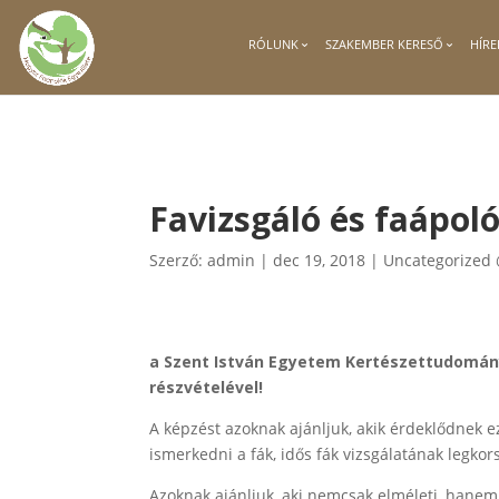
RÓLUNK
SZAKEMBER KERESŐ
HÍRE
Favizsgáló és faápol
Szerző:
admin
|
dec 19, 2018
|
Uncategorized
a Szent István Egyetem Kertészettudomán
részvételével!
A képzést azoknak ajánljuk, akik érdeklődnek e
ismerkedni a fák, idős fák vizsgálatának legk
Azoknak ajánljuk, aki nemcsak elméleti, hanem 