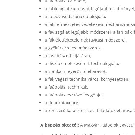
a faápolás története,
a fabiológiai kutatások legújabb eredményei
a fa odvasodásának biológiája,
a fák természetes védekezési mechanizmusa,
a favizsgálat legújabb módszerei, a fahibák,
a fák életfeltételeinek javítási módszerei,
a gyökérkezelési módszerek,
a fasebészeti eljárások;
a díszfák metszésének technológiája,
a statikai megerősítő eljárások,
a fakivágási technika városi környezetben,
a faápolási technikák,
a faápolás eszközei és gépjei,
a dendrotaxonok,
a korszerű kataszterezési feladatok eljárásai
A képzés oktatói:
A Magyar Faápolók Egyesül