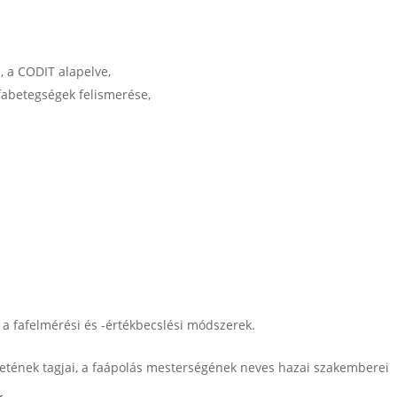
,
 a CODIT alapelve,
 fabetegségek felismerése,
, a fafelmérési és -értékbecslési módszerek.
etének tagjai, a faápolás mesterségének neves hazai szakemberei