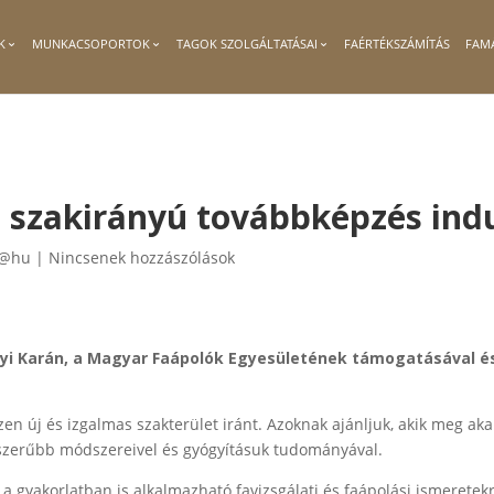
K
MUNKACSOPORTOK
TAGOK SZOLGÁLTATÁSAI
FAÉRTÉKSZÁMÍTÁS
FAM
ó szakirányú továbbképzés ind
 @hu
|
Nincsenek hozzászólások
yi Karán, a Magyar Faápolók Egyesületének támogatásával é
zen új és izgalmas szakterület iránt. Azoknak ajánljuk, akik meg ak
orszerűbb módszereivel és gyógyításuk tudományával.
a gyakorlatban is alkalmazható favizsgálati és faápolási ismeretek