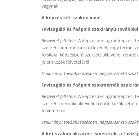
vágynak.
A képzés két szakon indul:
Favizsgáló és faápoló szakirányú továbbké
Részvétel feltétele
: A képzésben agrár képzési t
szerzett nem mérnöki oklevéllel, vagy termés
főiskolai képzésben) szerzett oklevéllel rendel
jelentkezők felvételéről.
Szakirányú továbbképzésben megszerezhető szakk
Favizsgáló és faápoló szakmérnök szakirá
Részvétel feltétele
: A képzésben agrár képzési t
szerzett mérnöki oklevéllel rendelkezők vehetne
felvételéről.
Szakirányú továbbképzésben megszerezhető szakk
A két szakon oktatott ismeretek, a favizsg