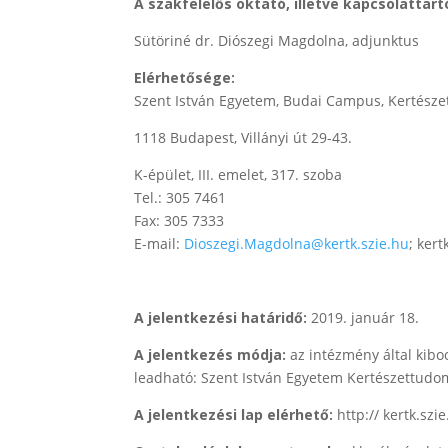
A szakfelelős oktató, illetve kapcsolattart
Sütöriné dr. Diószegi Magdolna, adjunktus
Elérhetősége:
Szent István Egyetem, Budai Campus, Kertésze
1118 Budapest, Villányi út 29-43.
K-épület, III. emelet, 317. szoba
Tel.: 305 7461
Fax: 305 7333
E-mail:
Dioszegi.Magdolna@kertk.szie.hu
; kert
A jelentkezési határidő:
2019. január 18.
A jelentkezés módja:
az intézmény által kibo
leadható: Szent István Egyetem Kertészettudomá
A jelentkezési lap elérhető:
http:// kertk.szi