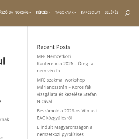
ÁSZÓ BAJNOKSÁG
KÉPZÉS
TAGOKNAK
KAPCSOLAT
BELÉPÉS
Recent Posts
MFE Nemzetközi
ul
Konferencia 2026 – Öreg fa
nem vén fa
MFE szakmai workshop
Márianosztrán – Koros fák
vizsgálata és kezelése Stefan
s
Nicával
Beszámoló a 2026-os Vilniusi
EAC közgyűlésről
arnak
Elindult Magyarországon a
nemzetközi pyrolízises
re