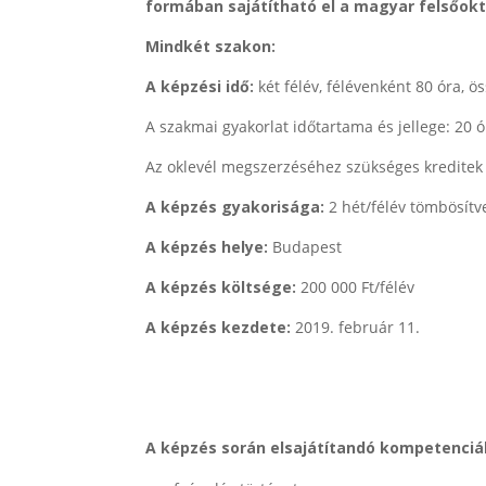
formában sajátítható el a magyar felsőokt
Mindkét szakon:
A képzési idő:
két félév, félévenként 80 óra, 
A szakmai gyakorlat időtartama és jellege: 20 
Az oklevél megszerzéséhez szükséges kreditek
A képzés gyakorisága:
2 hét/félév tömbösítv
A képzés helye:
Budapest
A képzés költsége:
200 000 Ft/félév
A képzés kezdete:
2019. február 11.
A képzés során elsajátítandó kompetenciá