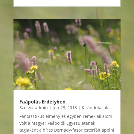
Faápolás Erdélyben
Szerző:
admin
|
jún 23, 2018
|
Kirándulások
Fantasztikus élmény és egyben remek alkalom
volt a Magyar Faápolók Egyesületének
tagjaként a híres Bernády-fasor ostorfáit ápolni