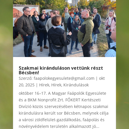
Szakmai kiránduláson vettünk részt
Bécsben!
Szerző:
faapolokegyesulete@gmail.com
|
okt
20, 2025
|
Hírek
,
Hírek
,
Kirándulások
október 16–17. A Magyar Faápolók Egyesülete
és a BKM Nonprofit Zrt. FŐKERT Kertészeti
Divízió közös szervezésében kétnapos szakmai
kirándulásra került sor Bécsben, melynek célja
a városi zöldfelület-gazdálkodás, faápolás és
növényvédelem területén alkalmazott jó...