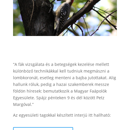
“A fák vizsgálata és a betegségek kezelése mellett
különböző technikákkal kell tudniuk megmászni a
lombkoronát, esetleg menteni a bajba jutottakat. Alig
hallunk róluk, pedig a hazai szakemberek messze
földön híresek: bemutatkozik a Magyar Faápolók
Egyesülete. Spájz pénteken 9 és dél között Petz
Margóval.”
Az egyesületi tagokkal készített interjú itt hallható: