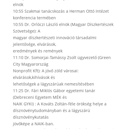
elnök
10:55 Szakmai tanácskozás a Herman Ottó Intézet
konferencia termében
10:55 Dr. Orlóczi László elnök (Magyar Díszkertészek
Szövetsége): A
magyar díszkertészeti innováció társadalmi
jelentősége, elvárások,
eredmények és remények
11:10 Dr. Somorjai-Tamássy Zsolt ügyvezető (Green
City Magyarország
Nonprofit Kft): A jövő zöld városai:
elvárások,kihívások és
lehetőségek a lágyszárúak nemesítésében
11:25 Dr. Fári Miklós Gábor egyetemi tanár
(Debreceni Egyetem MÉK és
NAIK GYKI) : A Kováts Zoltán-féle örökség helye a
dísznövénytudományban és a lágyszárú
dísznövénykutatás
jövőképe a NAIK-ban.