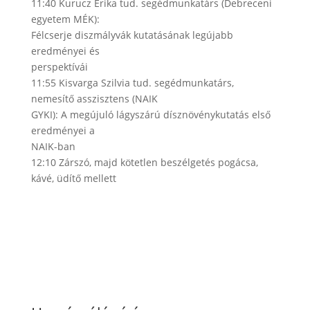
11:40 Kurucz Erika tud. segédmunkatárs (Debreceni
egyetem MÉK):
Félcserje diszmályvák kutatásának legújabb
eredményei és
perspektívái
11:55 Kisvarga Szilvia tud. segédmunkatárs,
nemesítő asszisztens (NAIK
GYKI): A megújuló lágyszárú dísznövénykutatás első
eredményei a
NAIK-ban
12:10 Zárszó, majd kötetlen beszélgetés pogácsa,
kávé, üdítő mellett