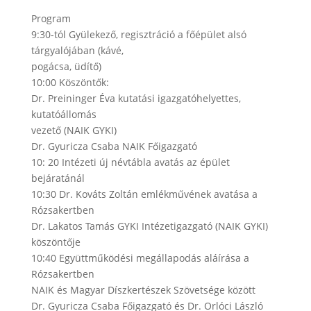
Program
9:30-tól Gyülekező, regisztráció a főépület alsó
tárgyalójában (kávé,
pogácsa, üdítő)
10:00 Köszöntők:
Dr. Preininger Éva kutatási igazgatóhelyettes,
kutatóállomás
vezető (NAIK GYKI)
Dr. Gyuricza Csaba NAIK Főigazgató
10: 20 Intézeti új névtábla avatás az épület
bejáratánál
10:30 Dr. Kováts Zoltán emlékművének avatása a
Rózsakertben
Dr. Lakatos Tamás GYKI Intézetigazgató (NAIK GYKI)
köszöntője
10:40 Együttműködési megállapodás aláírása a
Rózsakertben
NAIK és Magyar Díszkertészek Szövetsége között
Dr. Gyuricza Csaba Főigazgató és Dr. Orlóci László