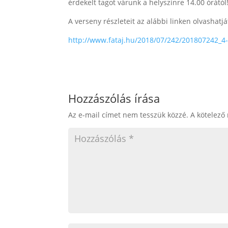
érdekelt tagot várunk a helyszínre 14.00 órától
A verseny részleteit az alábbi linken olvashatjá
http://www.fataj.hu/2018/07/242/201807242_4
Hozzászólás írása
Az e-mail címet nem tesszük közzé.
A kötelező