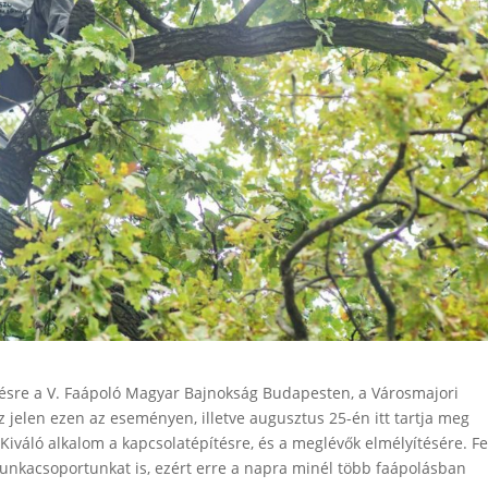
ésre a V. Faápoló Magyar Bajnokság Budapesten, a Városmajori
z jelen ezen az eseményen, illetve augusztus 25-én itt tartja meg
iváló alkalom a kapcsolatépítésre, és a meglévők elmélyítésére. Fe
munkacsoportunkat is, ezért erre a napra minél több faápolásban