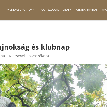
K
MUNKACSOPORTOK
TAGOK SZOLGÁLTATÁSAI
FAÉRTÉKSZÁMÍTÁS
FAM
ajnokság és klubnap
@hu
|
Nincsenek hozzászólások