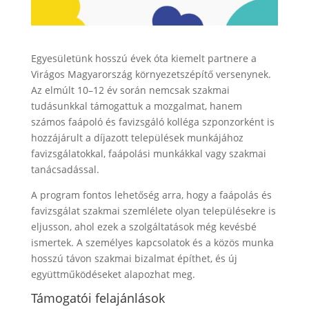
Egyesületünk hosszú évek óta kiemelt partnere a
Virágos Magyarország környezetszépítő versenynek.
Az elmúlt 10–12 év során nemcsak szakmai
tudásunkkal támogattuk a mozgalmat, hanem
számos faápoló és favizsgáló kolléga szponzorként is
hozzájárult a díjazott települések munkájához
favizsgálatokkal, faápolási munkákkal vagy szakmai
tanácsadással.
A program fontos lehetőség arra, hogy a faápolás és
favizsgálat szakmai szemlélete olyan településekre is
eljusson, ahol ezek a szolgáltatások még kevésbé
ismertek. A személyes kapcsolatok és a közös munka
hosszú távon szakmai bizalmat építhet, és új
együttműködéseket alapozhat meg.
Támogatói felajánlások