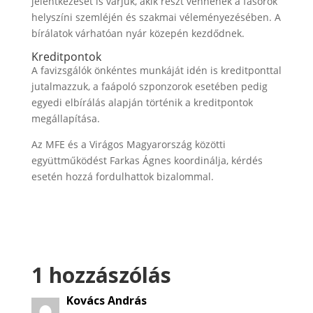
jelentkezését is várjuk, akik részt vennének a fasorok
helyszíni szemléjén és szakmai véleményezésében. A
bírálatok várhatóan nyár közepén kezdődnek.
Kreditpontok
A favizsgálók önkéntes munkáját idén is kreditponttal
jutalmazzuk, a faápoló szponzorok esetében pedig
egyedi elbírálás alapján történik a kreditpontok
megállapítása.
Az MFE és a Virágos Magyarország közötti
együttműködést Farkas Ágnes koordinálja, kérdés
esetén hozzá fordulhattok bizalommal.
1 hozzászólás
Kovács András