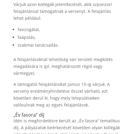
Várjuk azon kollégák jelentkezését, akik szponzori
felajánlással támogatnák a versenyt. A felajánlás
lehet például:
favizsgálat,
faápolás,
szakmai tanácsadás.
A felajánlásoknál lehetőség van területi megkötés
megadására is (pl. meghatározott régió vagy
vármegye).
A támogatói felajánlásokat június 15-ig várjuk. A
verseny eredményhirdetése ősszel várható, ezt
követően derül ki, hogy mely településeken
valósulnak meg az egyes felajánlások.
„Év fasora” díj
Idén is meghirdetésre került az „Év fasora” tematikus
díj. A pályázatok beérkezését követően olyan kollégák