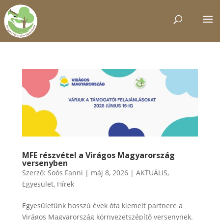
MFE részvétel a Virágos Magyarország
versenyben
Szerző:
Soós Fanni
|
máj 8, 2026
|
AKTUÁLIS
,
Egyesület
,
Hírek
Egyesületünk hosszú évek óta kiemelt partnere a
Virágos Magyarország környezetszépítő versenynek.