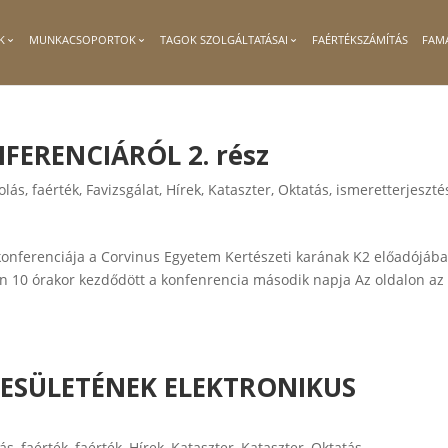
K
MUNKACSOPORTOK
TAGOK SZOLGÁLTATÁSAI
FAÉRTÉKSZÁMÍTÁS
FAM
FERENCIÁRÓL 2. rész
olás
,
faérték
,
Favizsgálat
,
Hírek
,
Kataszter
,
Oktatás, ismeretterjeszté
onferenciája a Corvinus Egyetem Kertészeti karának K2 előadójáb
n 10 órakor kezdődött a konfenrencia második napja Az oldalon az
ESÜLETÉNEK ELEKTRONIKUS
ás
,
faérték
,
faérték
,
Hírek
,
Kataszter
,
Kataszter
,
Oktatás,