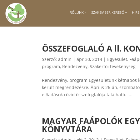
RÓLUNK
SZAKEMBER KERESŐ
HÍRE
ÖSSZEFOGLALÓ A ll. KON
Szerző:
admin
|
ápr 30, 2014
|
Egyesület
,
Faáp
program
,
Rendezvény
,
Szakértői tevékenység
Rendezvény, program Egyesületünk kétnapos k
került megrendezésre. Április 26-án, szombato
előadások rövid összefoglalója található. ...
MAGYAR FAÁPOLÓK EGY
KÖNYVTÁRA
Szerző:
admin
|
okt 2, 2013
|
Egyesület
,
Faápol