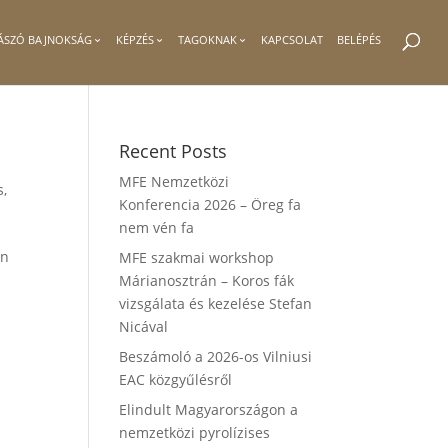
ÁSZÓ BAJNOKSÁG
KÉPZÉS
TAGOKNAK
KAPCSOLAT
BELÉPÉS
Recent Posts
MFE Nemzetközi
s
,
Konferencia 2026 – Öreg fa
nem vén fa
an
MFE szakmai workshop
Márianosztrán – Koros fák
vizsgálata és kezelése Stefan
Nicával
Beszámoló a 2026-os Vilniusi
EAC közgyűlésről
Elindult Magyarországon a
nemzetközi pyrolízises