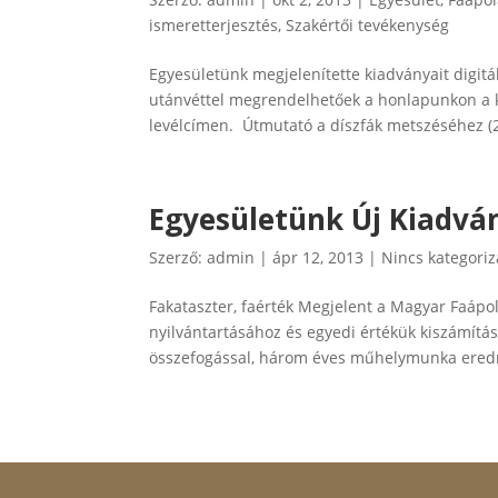
ismeretterjesztés
,
Szakértői tevékenység
Egyesületünk megjelenítette kiadványait digit
utánvéttel megrendelhetőek a honlapunkon a 
levélcímen. Útmutató a díszfák metszéséhez (2
Egyesületünk Új Kiadvá
Szerző:
admin
|
ápr 12, 2013
|
Nincs kategoriz
Fakataszter, faérték Megjelent a Magyar Faápo
nyilvántartásához és egyedi értékük kiszámítá
összefogással, három éves műhelymunka ered