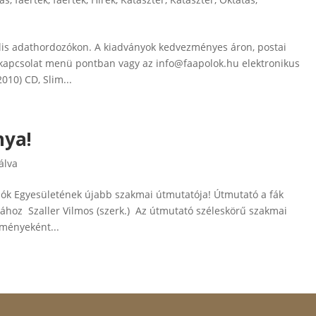
ális adathordozókon. A kiadványok kedvezményes áron, postai
kapcsolat menü pontban vagy az info@faapolok.hu elektronikus
010) CD, Slim...
nya!
álva
lók Egyesületének újabb szakmai útmutatója! Útmutató a fák
sához Szaller Vilmos (szerk.) Az útmutató széleskörű szakmai
ményeként...