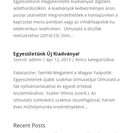
Egyesületünk megjelenítette kiadványait digitális
adathordozókon. A kiadványok kedvezményes áron,
postai utánvéttel megrendelhetőek a honlapunkon a
kapcsolat menü pontban vagy az info@faapolok.hu
elektronikus levélcímen. Útmutató a díszfák
metszéséhez (2010) CD, Slim...
Egyesületünk Új Kiadványa!
Szerző:
admin
|
ápr 12, 2013
|
Nincs kategorizálva
Fakataszter, faérték Megjelent a Magyar Faápolók
Egyesületének újabb szakmai útmutatója! Útmutató a
fák nyilvántartásához és egyedi értékük
kiszámításához Szaller Vilmos (szerk.) Az
útmutató széleskörű szakmai összefogással, három
éves műhelymunka eredményeként...
Recent Posts