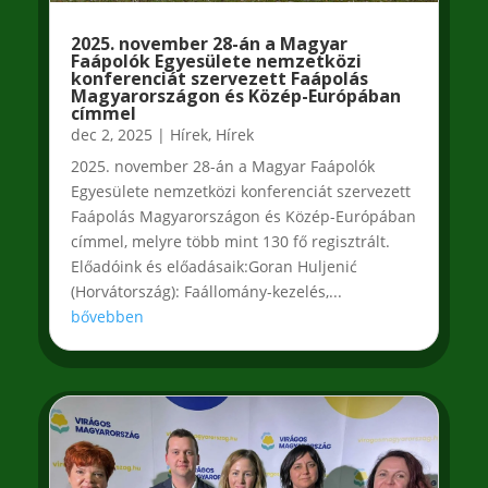
2025. november 28-án a Magyar
Faápolók Egyesülete nemzetközi
konferenciát szervezett Faápolás
Magyarországon és Közép-Európában
címmel
dec 2, 2025
|
Hírek
,
Hírek
2025. november 28-án a Magyar Faápolók
Egyesülete nemzetközi konferenciát szervezett
Faápolás Magyarországon és Közép-Európában
címmel, melyre több mint 130 fő regisztrált.
Előadóink és előadásaik:Goran Huljenić
(Horvátország): Faállomány-kezelés,...
bővebben