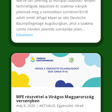
Merre tart jelenleg az európai faápolás? Milyen
technológiák, képzések és szakmai irányok
jelennek meg a nemzetközi színtéren?Erről
adott ismét átfogó képet az idei Deutsche
Baumpflegetage Augsburgban, ahol a szakma
szinte minden jelentős szereplője jelen...
bővebben
MFE részvétel a Virágos Magyarország
versenyben
máj 8, 2026
|
AKTUÁLIS
,
Egyesület
,
Hírek