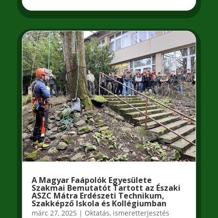
A Magyar Faápolók Egyesülete
Szakmai Bemutatót Tartott az Északi
ASZC Mátra Erdészeti Technikum,
Szakképző Iskola és Kollégiumban
márc 27, 2025
|
Oktatás, ismeretterjesztés