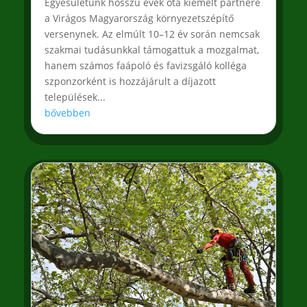
Egyesületünk hosszú évek óta kiemelt partnere
a Virágos Magyarország környezetszépítő
versenynek. Az elmúlt 10–12 év során nemcsak
szakmai tudásunkkal támogattuk a mozgalmat,
hanem számos faápoló és favizsgáló kolléga
szponzorként is hozzájárult a díjazott
települések...
bővebben