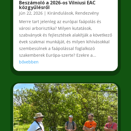
Beszámoló a 2026-os Vilniusi EAC
közgyűlésről
jún 22, 2026
|
Kirándulások
,
Rendezvény
Merre tart jelenleg az európai faápolás és
városi arborisztika? Milyen kutatások,
szabványok és fejlesztések alakítják a következő
évek szakmai munkáját, és milyen kihívásokkal
szembesülnek a faápolással foglalkozó
szakemberek Európa-szerte? Ezekre a...
bővebben