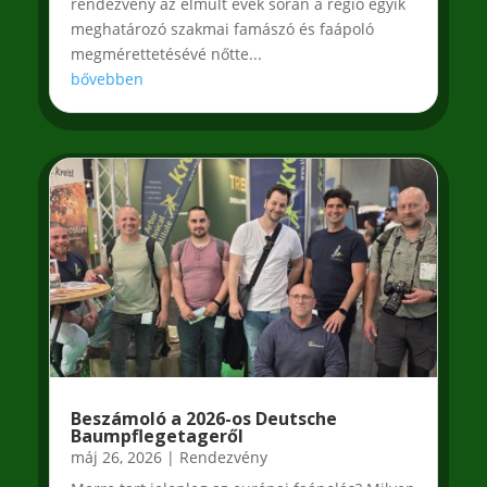
rendezvény az elmúlt évek során a régió egyik
meghatározó szakmai famászó és faápoló
megmérettetésévé nőtte...
bővebben
Beszámoló a 2026-os Deutsche
Baumpflegetageről
máj 26, 2026
|
Rendezvény