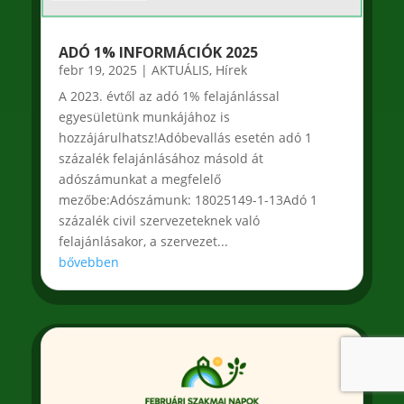
ADÓ 1% INFORMÁCIÓK 2025
febr 19, 2025
|
AKTUÁLIS
,
Hírek
A 2023. évtől az adó 1% felajánlással
egyesületünk munkájához is
hozzájárulhatsz!Adóbevallás esetén adó 1
százalék felajánlásához másold át
adószámunkat a megfelelő
mezőbe:Adószámunk: 18025149-1-13Adó 1
százalék civil szervezeteknek való
felajánlásakor, a szervezet...
bővebben