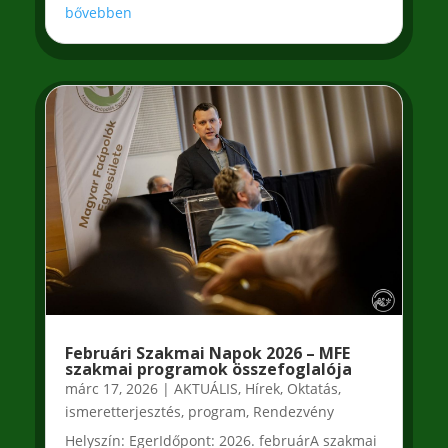
bővebben
Februári Szakmai Napok 2026 – MFE
szakmai programok összefoglalója
márc 17, 2026
|
AKTUÁLIS
,
Hírek
,
Oktatás,
ismeretterjesztés
,
program
,
Rendezvény
Helyszín: EgerIdőpont: 2026. februárA szakmai