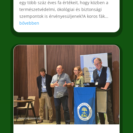
egy több száz éves fa értékeit, hogy közben a
természetvédelmi, ökológiai és biztonsági
szempontok is érvényesüljenek?A koros fák...
bővebben