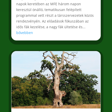
napok keretében az MFE három napon
keresztül önálló, tematikusan felépített
programmal vett részt a társszervezetek közös
rendezvényén. Az előadások fókuszában az
idős fák kezelése, a nagy fák ültetése és...
bővebben