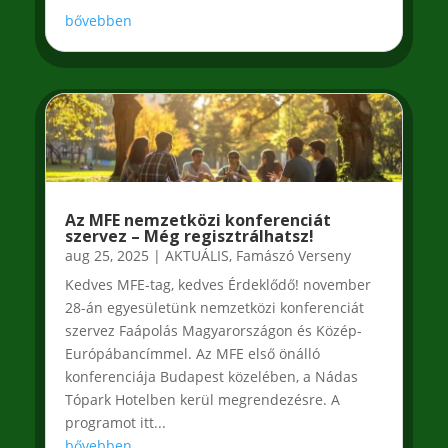
bővebben
Az MFE nemzetközi konferenciát
szervez – Még regisztrálhatsz!
aug 25, 2025
|
AKTUÁLIS
,
Famászó Verseny
Kedves MFE-tag, kedves Érdeklődő! november
28-án egyesületünk nemzetközi konferenciát
szervez Faápolás Magyarországon és Közép-
Európábancímmel. Az MFE első önálló
konferenciája Budapest közelében, a Nádas
Tópark Hotelben kerül megrendezésre. A
programot itt...
bővebben