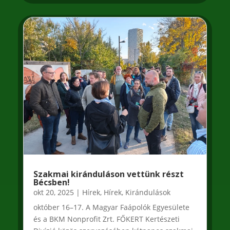
Szakmai kiránduláson vettünk részt
Bécsben!
okt 20, 2025
|
Hírek
,
Hírek
,
Kirándulások
október 16–17. A Magyar Faápolók Egyesülete
és a BKM Nonprofit Zrt. FŐKERT Kertészeti