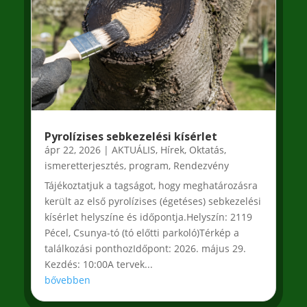
Pyrolízises sebkezelési kísérlet
ápr 22, 2026
|
AKTUÁLIS
,
Hírek
,
Oktatás,
ismeretterjesztés
,
program
,
Rendezvény
Tájékoztatjuk a tagságot, hogy meghatározásra
került az első pyrolízises (égetéses) sebkezelési
kísérlet helyszíne és időpontja.Helyszín: 2119
Pécel, Csunya-tó (tó előtti parkoló)Térkép a
találkozási ponthozIdőpont: 2026. május 29.
Kezdés: 10:00A tervek...
bővebben