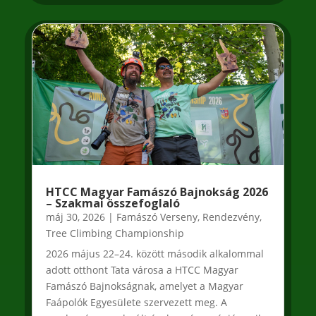
HTCC Magyar Famászó Bajnokság 2026
– Szakmai összefoglaló
máj 30, 2026
|
Famászó Verseny
,
Rendezvény
,
Tree Climbing Championship
2026 május 22–24. között második alkalommal
adott otthont Tata városa a HTCC Magyar
Famászó Bajnokságnak, amelyet a Magyar
Faápolók Egyesülete szervezett meg. A