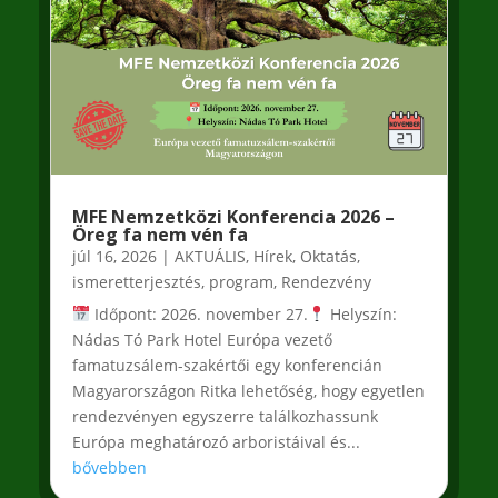
MFE Nemzetközi Konferencia 2026 –
Öreg fa nem vén fa
júl 16, 2026
|
AKTUÁLIS
,
Hírek
,
Oktatás,
ismeretterjesztés
,
program
,
Rendezvény
Időpont: 2026. november 27.
Helyszín:
Nádas Tó Park Hotel Európa vezető
famatuzsálem-szakértői egy konferencián
Magyarországon Ritka lehetőség, hogy egyetlen
rendezvényen egyszerre találkozhassunk
Európa meghatározó arboristáival és...
bővebben