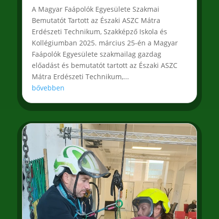
A Magyar Faápolók Egyesülete Szakmai
Bemutatót Tartott az Északi ASZC Mátra
Erdészeti Technikum, Szakképző Iskola és
Kollégiumban 2025. március 25-én a Magyar
Faápolók Egyesülete szakmailag gazdag
előadást és bemutatót tartott az Északi ASZC
Mátra Erdészeti Technikum,...
bővebben