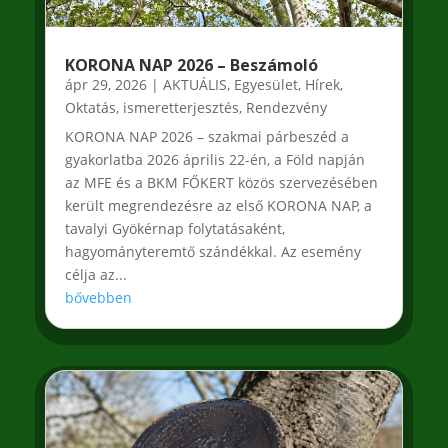
KORONA NAP 2026 – Beszámoló
ápr 29, 2026
|
AKTUÁLIS
,
Egyesület
,
Hírek
,
Oktatás, ismeretterjesztés
,
Rendezvény
KORONA NAP 2026 – szakmai párbeszéd a
gyakorlatba 2026 április 22-én, a Föld napján
az MFE és a BKM FŐKERT közös szervezésében
került megrendezésre az első KORONA NAP, a
tavalyi Gyökérnap folytatásaként,
hagyományteremtő szándékkal. Az esemény
célja az...
bővebben