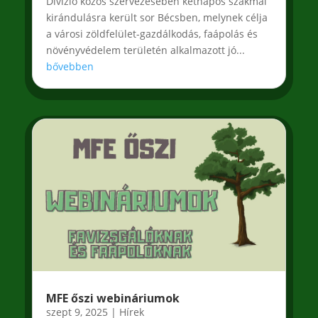
Divízió közös szervezésében kétnapos szakmai
kirándulásra került sor Bécsben, melynek célja
a városi zöldfelület-gazdálkodás, faápolás és
növényvédelem területén alkalmazott jó...
bővebben
MFE őszi webináriumok
szept 9, 2025
|
Hírek