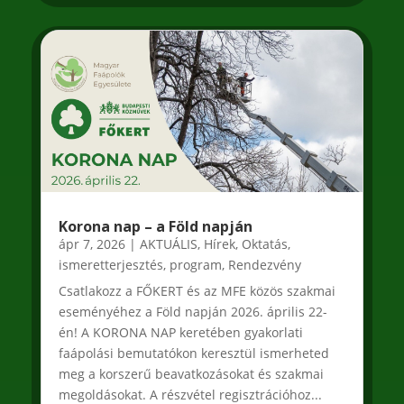
Korona nap – a Föld napján
ápr 7, 2026
|
AKTUÁLIS
,
Hírek
,
Oktatás,
ismeretterjesztés
,
program
,
Rendezvény
Csatlakozz a FŐKERT és az MFE közös szakmai
eseményéhez a Föld napján 2026. április 22-
én! A KORONA NAP keretében gyakorlati
faápolási bemutatókon keresztül ismerheted
meg a korszerű beavatkozásokat és szakmai
megoldásokat. A részvétel regisztrációhoz...