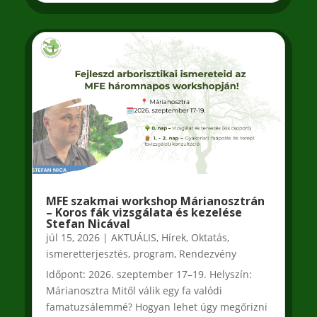
MFE szakmai workshop Márianosztrán
– Koros fák vizsgálata és kezelése
Stefan Nicával
júl 15, 2026
|
AKTUÁLIS
,
Hírek
,
Oktatás,
ismeretterjesztés
,
program
,
Rendezvény
Időpont: 2026. szeptember 17–19. Helyszín:
Márianosztra Mitől válik egy fa valódi
famatuzsálemmé? Hogyan lehet úgy megőrizni