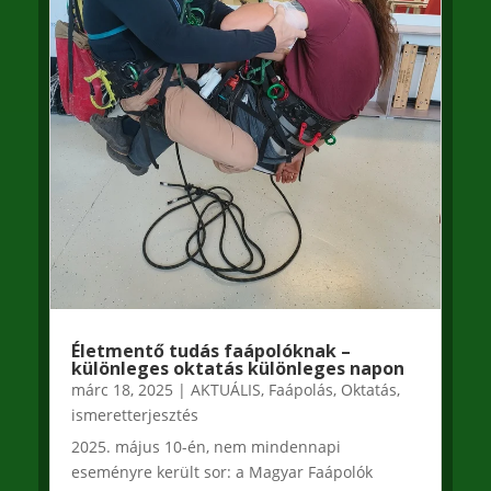
Életmentő tudás faápolóknak –
különleges oktatás különleges napon
márc 18, 2025
|
AKTUÁLIS
,
Faápolás
,
Oktatás,
ismeretterjesztés
2025. május 10-én, nem mindennapi
eseményre került sor: a Magyar Faápolók