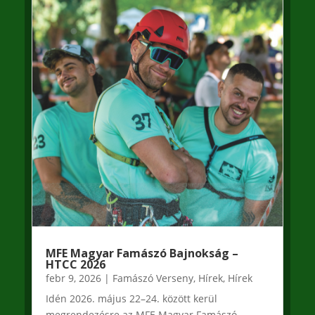
MFE Magyar Famászó Bajnokság –
HTCC 2026
febr 9, 2026
|
Famászó Verseny
,
Hírek
,
Hírek
Idén 2026. május 22–24. között kerül
megrendezésre az MFE Magyar Famászó