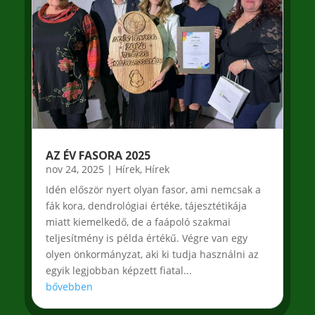
AZ ÉV FASORA 2025
nov 24, 2025
|
Hírek
,
Hírek
Idén először nyert olyan fasor, ami nemcsak a
fák kora, dendrológiai értéke, tájesztétikája
miatt kiemelkedő, de a faápoló szakmai
teljesítmény is példa értékű. Végre van egy
olyen önkormányzat, aki ki tudja használni az
egyik legjobban képzett fiatal...
bővebben