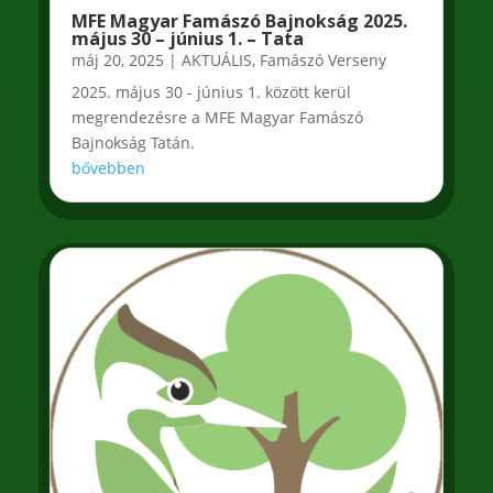
MFE Magyar Famászó Bajnokság 2025.
május 30 – június 1. – Tata
máj 20, 2025
|
AKTUÁLIS
,
Famászó Verseny
2025. május 30 - június 1. között kerül
megrendezésre a MFE Magyar Famászó
Bajnokság Tatán.
bővebben