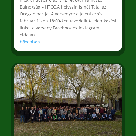
Bajnokság – HTCC.A helyszín ismét Tata, az
Öreg-tó partja. A versenyre a jelentkezés
február 11-én 18:00-kor kezdődik.A jelentkezési
linket a verseny Facebook és Instagram
oldalán...
bővebben