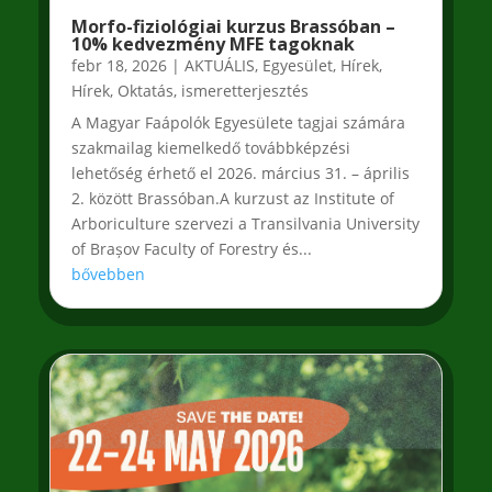
Morfo-fiziológiai kurzus Brassóban –
10% kedvezmény MFE tagoknak
febr 18, 2026
|
AKTUÁLIS
,
Egyesület
,
Hírek
,
Hírek
,
Oktatás, ismeretterjesztés
A Magyar Faápolók Egyesülete tagjai számára
szakmailag kiemelkedő továbbképzési
lehetőség érhető el 2026. március 31. – április
2. között Brassóban.A kurzust az Institute of
Arboriculture szervezi a Transilvania University
of Brașov Faculty of Forestry és...
bővebben