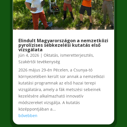
Elindult Magyarországon a nemzetközi
pyrolízises sebkezelési kutatás első
vizsgálata
jún 4, 2026
|
Oktatás, ismeretterjesztés
,
Szakértői tevékenység
2026 május 29-én Pécelen, a Csunya-tó
környezetében került sor annak a nemzetközi
kutatási programnak az első hazai terepi
vizsgálatára, amely a fák metszési sebeinek
kezelésére alkalmazható innovatív
módszereket vizsgálja. A kutatás
középpontjában a...
bővebben